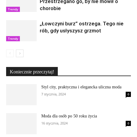
Przestrzegano go, by nie mówił o
chorobie
Trendy
„Łowczyni burz” ostrzega. Tego nie
rób, gdy usłyszysz grzmot
Trendy
Koniecznie przeczytaj!
Styl city, praktyczna i elegancka uliczna moda
7 stycznia, 2024
0
Moda dla osób po 50 roku życia
16 stycznia, 2024
0