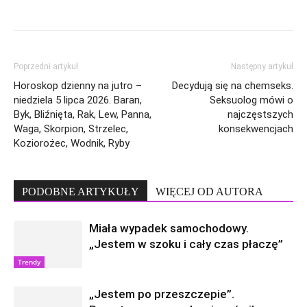
Poprzedni artykuł
Następny artykuł
Horoskop dzienny na jutro –
Decydują się na chemseks.
niedziela 5 lipca 2026. Baran,
Seksuolog mówi o
Byk, Bliźnięta, Rak, Lew, Panna,
najczęstszych
Waga, Skorpion, Strzelec,
konsekwencjach
Koziorożec, Wodnik, Ryby
PODOBNE ARTYKUŁY
WIĘCEJ OD AUTORA
Miała wypadek samochodowy.
„Jestem w szoku i cały czas płaczę”
Trendy
„Jestem po przeszczepie”.