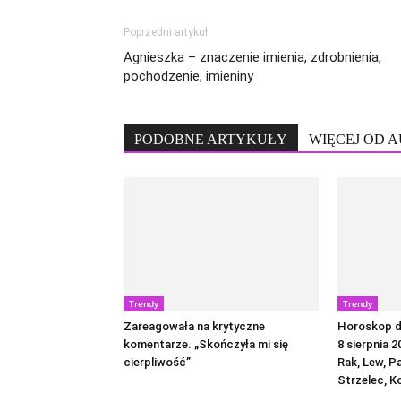
Poprzedni artykuł
Agnieszka – znaczenie imienia, zdrobnienia,
pochodzenie, imieniny
PODOBNE ARTYKUŁY
WIĘCEJ OD 
Trendy
Trendy
Zareagowała na krytyczne
Horoskop dz
komentarze. „Skończyła mi się
8 sierpnia 2
cierpliwość”
Rak, Lew, P
Strzelec, K