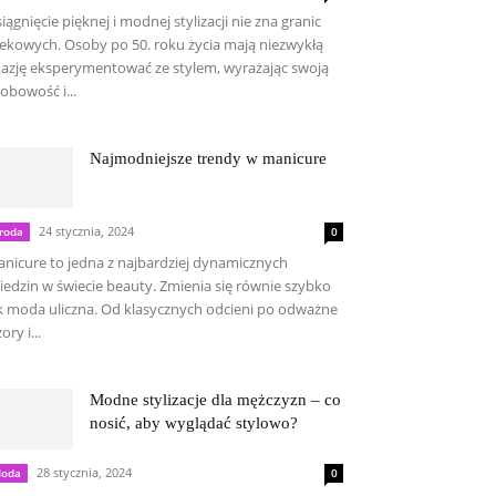
iągnięcie pięknej i modnej stylizacji nie zna granic
ekowych. Osoby po 50. roku życia mają niezwykłą
azję eksperymentować ze stylem, wyrażając swoją
obowość i...
Najmodniejsze trendy w manicure
24 stycznia, 2024
roda
0
nicure to jedna z najbardziej dynamicznych
iedzin w świecie beauty. Zmienia się równie szybko
k moda uliczna. Od klasycznych odcieni po odważne
ory i...
Modne stylizacje dla mężczyzn – co
nosić, aby wyglądać stylowo?
28 stycznia, 2024
oda
0