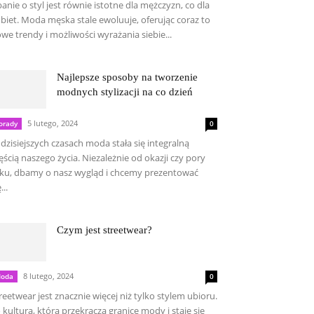
anie o styl jest równie istotne dla mężczyzn, co dla
biet. Moda męska stale ewoluuje, oferując coraz to
we trendy i możliwości wyrażania siebie...
Najlepsze sposoby na tworzenie
modnych stylizacji na co dzień
5 lutego, 2024
orady
0
dzisiejszych czasach moda stała się integralną
ęścią naszego życia. Niezależnie od okazji czy pory
ku, dbamy o nasz wygląd i chcemy prezentować
...
Czym jest streetwear?
8 lutego, 2024
oda
0
reetwear jest znacznie więcej niż tylko stylem ubioru.
 kultura, która przekracza granice mody i staje się