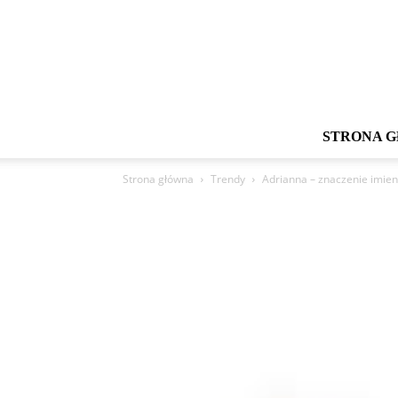
STRONA 
Strona główna
Trendy
Adrianna – znaczenie imien