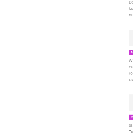
Db
ko
no
P
W 
cz
ro
się
M
St
To