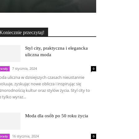
Koniecznie przeczytaj!
Styl city, praktyczna i elegancka
uliczna moda
7 stycznia, 2024
rendy
0
da uliczna w dzisiejszych czasach nieustannie
oluuje, zyskując nowe oblicza i inspirując się
żnorodnością kultur oraz stylów życia. Styl city to
e tylko wyraz...
Moda dla osób po 50 roku życia
16 stycznia, 2024
orady
0