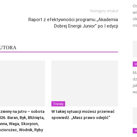
Os
Następny artykuł
wi
ok
Raport z efektywności programu „Akademia
os
Dobrej Energii Junior” po I edycji
AUTORA
U
Ma
dz
ja
wz
Trendy
ienny na jutro – sobota
W takiej sytuacji możesz przerwać
026. Baran, Byk, Bliźnięta,
spowiedź. „Masz prawo odejść”
anna, Waga, Skorpion,
oziorożec, Wodnik, Ryby
M