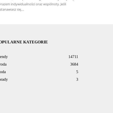
razem indywidualności oraz wspólnoty. Jeśli
stanawiasz się,...
OPULARNE KATEGORIE
rendy
14711
roda
3684
oda
5
orady
3