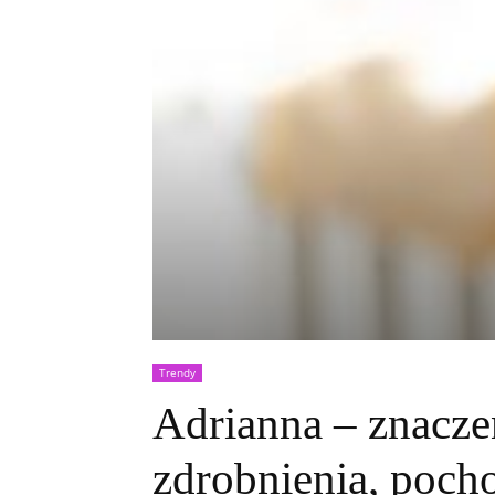
Trendy
Adrianna – znaczen
zdrobnienia, poch