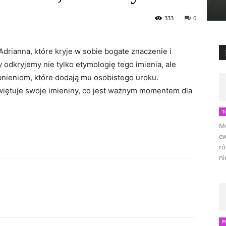
333
0
Adrianna, które kryje w sobie bogate znaczenie i
odkryjemy nie tylko etymologię tego imienia, ale
bnieniom, które dodają mu osobistego uroku.
więtuje swoje imieniny, co jest ważnym momentem dla
T
Mo
ew
ró
ni
P