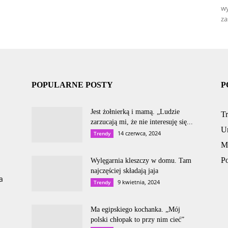
wy
za
POPULARNE POSTY
P
Jest żołnierką i mamą. „Ludzie
T
zarzucają mi, że nie interesuję się...
U
14 czerwca, 2024
Trendy
M
P
Wylęgarnia kleszczy w domu. Tam
najczęściej składają jaja
a
9 kwietnia, 2024
Trendy
Ma egipskiego kochanka. „Mój
polski chłopak to przy nim cieć”