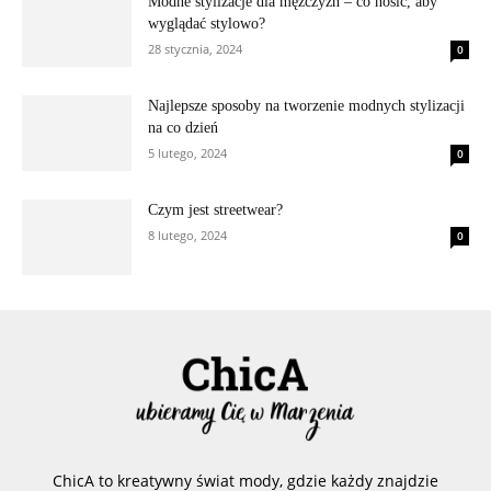
Modne stylizacje dla mężczyzn – co nosić, aby
wyglądać stylowo?
28 stycznia, 2024
0
Najlepsze sposoby na tworzenie modnych stylizacji
na co dzień
5 lutego, 2024
0
Czym jest streetwear?
8 lutego, 2024
0
ChicA to kreatywny świat mody, gdzie każdy znajdzie