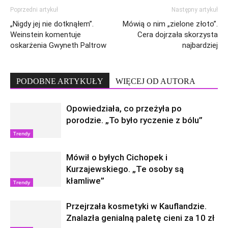
Poprzedni artykuł
Następny artykuł
„Nigdy jej nie dotknąłem”.
Mówią o nim „zielone złoto”.
Weinstein komentuje
Cera dojrzała skorzysta
oskarżenia Gwyneth Paltrow
najbardziej
PODOBNE ARTYKUŁY
WIĘCEJ OD AUTORA
Opowiedziała, co przeżyła po
porodzie. „To było ryczenie z bólu”
Trendy
Mówił o byłych Cichopek i
Kurzajewskiego. „Te osoby są
kłamliwe”
Trendy
Przejrzała kosmetyki w Kauflandzie.
Znalazła genialną paletę cieni za 10 zł