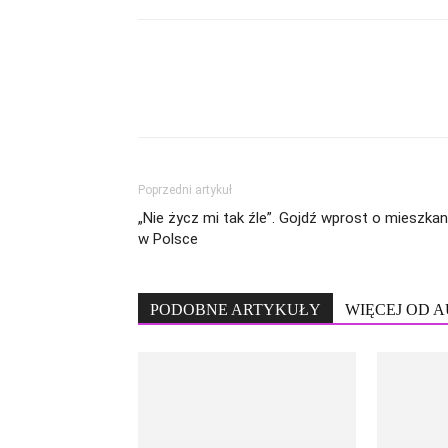
Poprzedni artykuł
„Nie życz mi tak źle”. Gojdź wprost o mieszkan
w Polsce
PODOBNE ARTYKUŁY
WIĘCEJ OD 