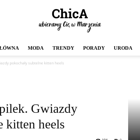
GŁÓWNA
MODA
TRENDY
PORADY
URODA
Chica
iazdy pokochały subtelne kitten heels
zpilek. Gwiazdy
 kitten heels
104
0