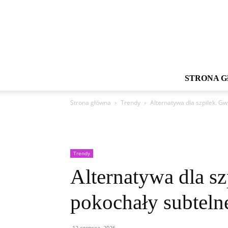
STRONA 
Strona główna
Trendy
Alternatywa dla szpilek. Gw
Trendy
Alternatywa dla s
pokochały subtelne
12 czerwca, 2026