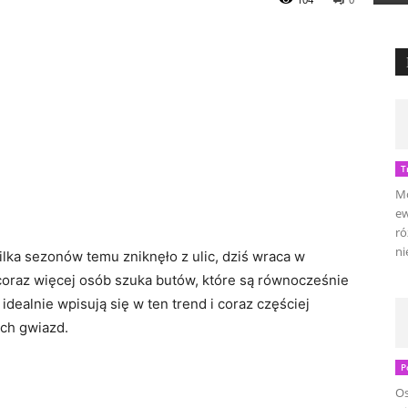
T
Mo
ew
ró
ni
ilka sezonów temu zniknęło z ulic, dziś wraca w
coraz więcej osób szuka butów, które są równocześnie
idealnie wpisują się w ten trend i coraz częściej
ich gwiazd.
P
Os