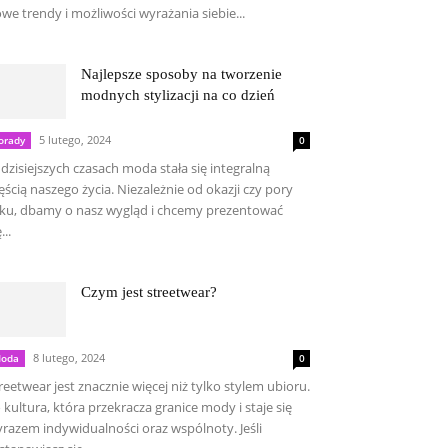
we trendy i możliwości wyrażania siebie...
Najlepsze sposoby na tworzenie
modnych stylizacji na co dzień
5 lutego, 2024
orady
0
dzisiejszych czasach moda stała się integralną
ęścią naszego życia. Niezależnie od okazji czy pory
ku, dbamy o nasz wygląd i chcemy prezentować
...
Czym jest streetwear?
8 lutego, 2024
oda
0
reetwear jest znacznie więcej niż tylko stylem ubioru.
 kultura, która przekracza granice mody i staje się
razem indywidualności oraz wspólnoty. Jeśli