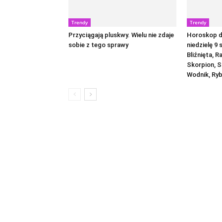
Trendy
Trendy
Przyciągają pluskwy. Wielu nie zdaje
Horoskop dz
sobie z tego sprawy
niedzielę 9 
Bliźnięta, R
Skorpion, S
Wodnik, Ry