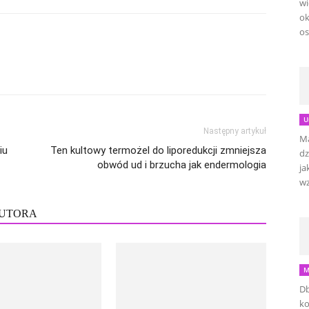
wi
ok
os
U
Następny artykuł
Ma
iu
Ten kultowy termożel do liporedukcji zmniejsza
dz
obwód ud i brzucha jak endermologia
ja
wz
AUTORA
M
Db
ko