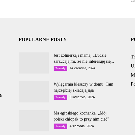
za
POPULARNE POSTY
P
Jest żołnierką i mamą. „Ludzie
T
zarzucają mi, że nie interesuję się...
U
14 czerwca, 2024
Trendy
M
P
Wylęgarnia kleszczy w domu. Tam
najczęściej składają jaja
a
9 kwietnia, 2024
Trendy
Ma egipskiego kochanka. „Mój
polski chłopak to przy nim cieć”
4 sierpnia, 2024
Trendy