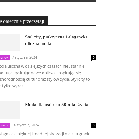
Koniecznie przeczytaj!
Styl city, praktyczna i elegancka
uliczna moda
7 stycznia, 2024
rendy
0
da uliczna w dzisiejszych czasach nieustannie
oluuje, zyskując nowe oblicza i inspirując się
żnorodnością kultur oraz stylów życia. Styl city to
e tylko wyraz...
Moda dla osób po 50 roku życia
16 stycznia, 2024
orady
0
iągnięcie pięknej i modnej stylizacji nie zna granic