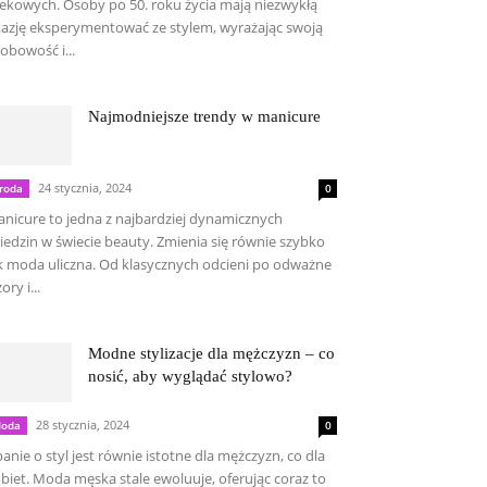
ekowych. Osoby po 50. roku życia mają niezwykłą
azję eksperymentować ze stylem, wyrażając swoją
obowość i...
Najmodniejsze trendy w manicure
24 stycznia, 2024
roda
0
nicure to jedna z najbardziej dynamicznych
iedzin w świecie beauty. Zmienia się równie szybko
k moda uliczna. Od klasycznych odcieni po odważne
ory i...
Modne stylizacje dla mężczyzn – co
nosić, aby wyglądać stylowo?
28 stycznia, 2024
oda
0
anie o styl jest równie istotne dla mężczyzn, co dla
biet. Moda męska stale ewoluuje, oferując coraz to