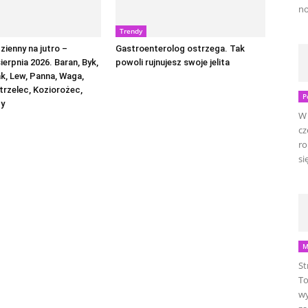
no
Trendy
ienny na jutro –
Gastroenterolog ostrzega. Tak
sierpnia 2026. Baran, Byk,
powoli rujnujesz swoje jelita
ak, Lew, Panna, Waga,
trzelec, Koziorożec,
P
by
W 
cz
ro
się
M
St
To
wy