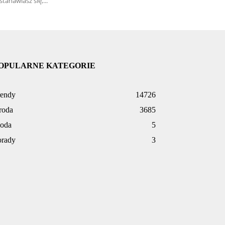
stanawiasz się,...
OPULARNE KATEGORIE
rendy
14726
roda
3685
oda
5
orady
3