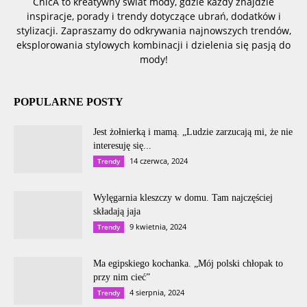
ChicA to kreatywny świat mody, gdzie każdy znajdzie
inspiracje, porady i trendy dotyczące ubrań, dodatków i
stylizacji. Zapraszamy do odkrywania najnowszych trendów,
eksplorowania stylowych kombinacji i dzielenia się pasją do
mody!
POPULARNE POSTY
Jest żołnierką i mamą. „Ludzie zarzucają mi, że nie
interesuję się...
14 czerwca, 2024
Trendy
Wylęgarnia kleszczy w domu. Tam najczęściej
składają jaja
9 kwietnia, 2024
Trendy
Ma egipskiego kochanka. „Mój polski chłopak to
przy nim cieć”
4 sierpnia, 2024
Trendy