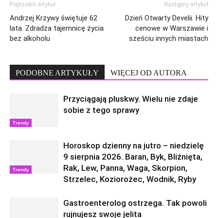
Poprzedni artykuł
Następny artykuł
Andrzej Krzywy świętuje 62
Dzień Otwarty Develii. Hity
lata. Zdradza tajemnicę życia
cenowe w Warszawie i
bez alkoholu
sześciu innych miastach
PODOBNE ARTYKUŁY
WIĘCEJ OD AUTORA
Przyciągają pluskwy. Wielu nie zdaje
sobie z tego sprawy
Trendy
Horoskop dzienny na jutro – niedzielę
9 sierpnia 2026. Baran, Byk, Bliźnięta,
Rak, Lew, Panna, Waga, Skorpion,
Trendy
Strzelec, Koziorożec, Wodnik, Ryby
Gastroenterolog ostrzega. Tak powoli
rujnujesz swoje jelita