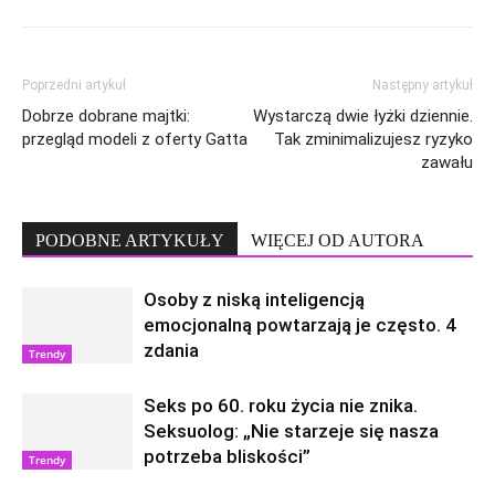
Poprzedni artykuł
Następny artykuł
Dobrze dobrane majtki:
Wystarczą dwie łyżki dziennie.
przegląd modeli z oferty Gatta
Tak zminimalizujesz ryzyko
zawału
PODOBNE ARTYKUŁY
WIĘCEJ OD AUTORA
Osoby z niską inteligencją
emocjonalną powtarzają je często. 4
zdania
Trendy
Seks po 60. roku życia nie znika.
Seksuolog: „Nie starzeje się nasza
potrzeba bliskości”
Trendy