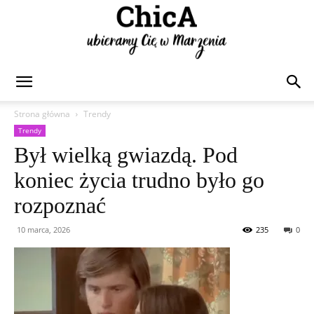
Chica
Strona główna
Trendy
Trendy
Był wielką gwiazdą. Pod
koniec życia trudno było go
rozpoznać
10 marca, 2026
235
0