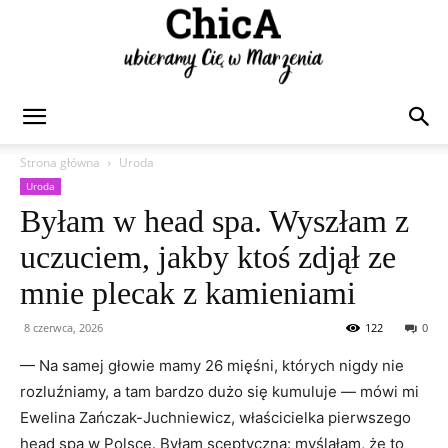
Chica
Strona główna
Uroda
Uroda
Byłam w head spa. Wyszłam z
uczuciem, jakby ktoś zdjął ze
mnie plecak z kamieniami
8 czerwca, 2026
122
0
— Na samej głowie mamy 26 mięśni, których nigdy nie
rozluźniamy, a tam bardzo dużo się kumuluje — mówi mi
Ewelina Zańczak-Juchniewicz, właścicielka pierwszego
head spa w Polsce. Byłam sceptyczna: myślałam, że to