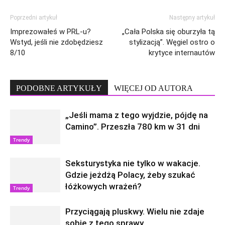
Poprzedni artykuł
Następny artykuł
Imprezowałeś w PRL-u?
„Cała Polska się oburzyła tą
Wstyd, jeśli nie zdobędziesz
stylizacją”. Węgiel ostro o
8/10
krytyce internautów
PODOBNE ARTYKUŁY
WIĘCEJ OD AUTORA
„Jeśli mama z tego wyjdzie, pójdę na
Camino”. Przeszła 780 km w 31 dni
Trendy
Seksturystyka nie tylko w wakacje.
Gdzie jeżdżą Polacy, żeby szukać
łóżkowych wrażeń?
Trendy
Przyciągają pluskwy. Wielu nie zdaje
sobie z tego sprawy