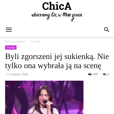
Chica
Strona główna
Trendy
Trendy
Byli zgorszeni jej sukienką. Nie
tylko ona wybrała ją na scenę
11 czerwca, 2026
117
0