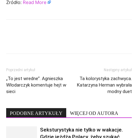
Źródło:
Read More
Poprzedni artykuł
Następny artykuł
„To jest wredne”. Agnieszka
Ta kolorystyka zachwyca.
Włodarczyk komentuje hejt w
Katarzyna Herman wybrała
sieci
modny duet
PODOBNE ARTYKUŁY
WIĘCEJ OD AUTORA
Seksturystyka nie tylko w wakacje.
Gdzie jeżdżą Polacy, żeby szukać