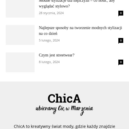
Modne stylizacje dla mężczyzn – co nosić, aby
wyglądać stylowo?
28 stycznia, 2024
0
Najlepsze sposoby na tworzenie modnych stylizacji
na co dzień
5 lutego, 2024
0
Czym jest streetwear?
8 lutego, 2024
0
ChicA to kreatywny świat mody, gdzie każdy znajdzie