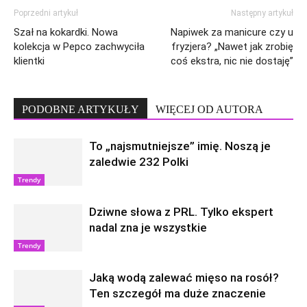
Poprzedni artykuł
Następny artykuł
Szał na kokardki. Nowa
Napiwek za manicure czy u
kolekcja w Pepco zachwyciła
fryzjera? „Nawet jak zrobię
klientki
coś ekstra, nic nie dostaję”
PODOBNE ARTYKUŁY
WIĘCEJ OD AUTORA
To „najsmutniejsze” imię. Noszą je
zaledwie 232 Polki
Trendy
Dziwne słowa z PRL. Tylko ekspert
nadal zna je wszystkie
Trendy
Jaką wodą zalewać mięso na rosół?
Ten szczegół ma duże znaczenie