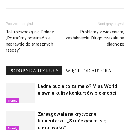
Poprzedni artykuł
Następny artykuł
Tak rozwodzą się Polacy.
Problemy z widzeniem,
„Potrafimy posunąć się
zasłabnięcia. Długo czekała na
naprawdę do strasznych
diagnozę
rzeczy”
PODOBNE ARTYKUŁY
WIĘCEJ OD AUTORA
Ładna buzia to za mało? Miss World
ujawnia kulisy konkursów piękności
Trendy
Zareagowała na krytyczne
komentarze. „Skończyła mi się
cierpliwość”
Trendy