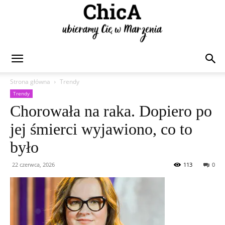
Chica
Strona główna
Trendy
Trendy
Chorowała na raka. Dopiero po
jej śmierci wyjawiono, co to
było
22 czerwca, 2026
113
0