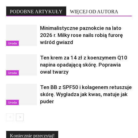
PODOBNE ARTYKUŁY
WIĘCEJ OD AUTORA
Minimalistyczne paznokcie na lato
2026 r. Milky rose nails robią furorę
wśród gwiazd
Uroda
Ten krem za 14 zł z koenzymem Q10
napina opadającą skórę. Poprawia
owal twarzy
Uroda
Ten BB z SPF50 i kolagenem retuszuje
skórę. Wygładza jak kwas, matuje jak
puder
Uroda
Koniecznie przeczytaj!