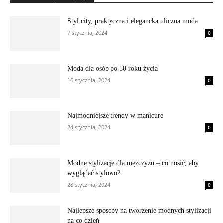
Styl city, praktyczna i elegancka uliczna moda
7 stycznia, 2024
0
Moda dla osób po 50 roku życia
16 stycznia, 2024
0
Najmodniejsze trendy w manicure
24 stycznia, 2024
0
Modne stylizacje dla mężczyzn – co nosić, aby
wyglądać stylowo?
28 stycznia, 2024
0
Najlepsze sposoby na tworzenie modnych stylizacji
na co dzień