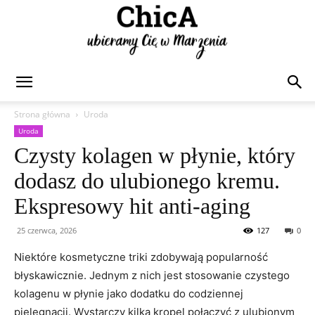
Chica
Strona główna
Uroda
Uroda
Czysty kolagen w płynie, który
dodasz do ulubionego kremu.
Ekspresowy hit anti-aging
25 czerwca, 2026
127
0
Niektóre kosmetyczne triki zdobywają popularność
błyskawicznie. Jednym z nich jest stosowanie czystego
kolagenu w płynie jako dodatku do codziennej
pielęgnacji. Wystarczy kilka kropel połączyć z ulubionym