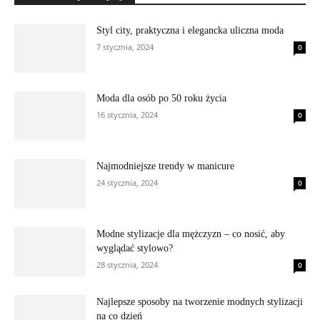
Styl city, praktyczna i elegancka uliczna moda
7 stycznia, 2024
0
Moda dla osób po 50 roku życia
16 stycznia, 2024
0
Najmodniejsze trendy w manicure
24 stycznia, 2024
0
Modne stylizacje dla mężczyzn – co nosić, aby
wyglądać stylowo?
28 stycznia, 2024
0
Najlepsze sposoby na tworzenie modnych stylizacji
na co dzień