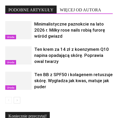
PODOBNE ARTYKUŁY
WIĘCEJ OD AUTORA
Minimalistyczne paznokcie na lato
2026 r. Milky rose nails robią furorę
wśród gwiazd
Uroda
Ten krem za 14 zł z koenzymem Q10
napina opadającą skórę. Poprawia
owal twarzy
Uroda
Ten BB z SPF50 i kolagenem retuszuje
skórę. Wygładza jak kwas, matuje jak
puder
Uroda
Koniecznie przeczytaj!