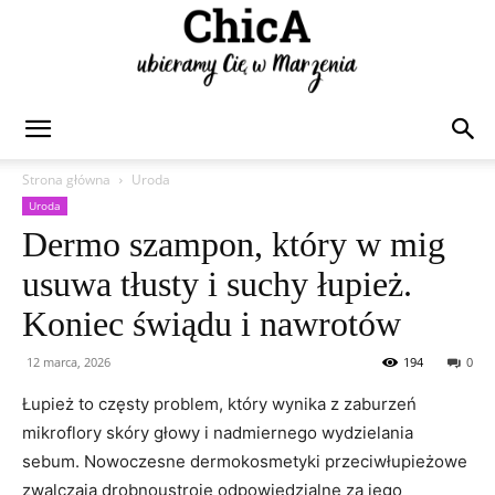
Chica
Strona główna
Uroda
Uroda
Dermo szampon, który w mig
usuwa tłusty i suchy łupież.
Koniec świądu i nawrotów
12 marca, 2026
194
0
Łupież to częsty problem, który wynika z zaburzeń
mikroflory skóry głowy i nadmiernego wydzielania
sebum. Nowoczesne dermokosmetyki przeciwłupieżowe
zwalczają drobnoustroje odpowiedzialne za jego