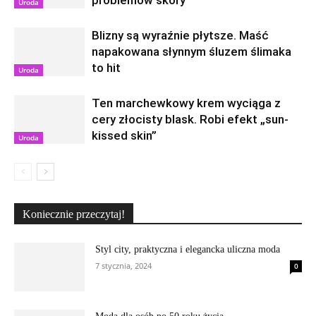
Uroda
Blizny są wyraźnie płytsze. Maść
napakowana słynnym śluzem ślimaka
to hit
Uroda
Ten marchewkowy krem wyciąga z
cery złocisty blask. Robi efekt „sun-
kissed skin”
Uroda
Koniecznie przeczytaj!
Styl city, praktyczna i elegancka uliczna moda
7 stycznia, 2024
0