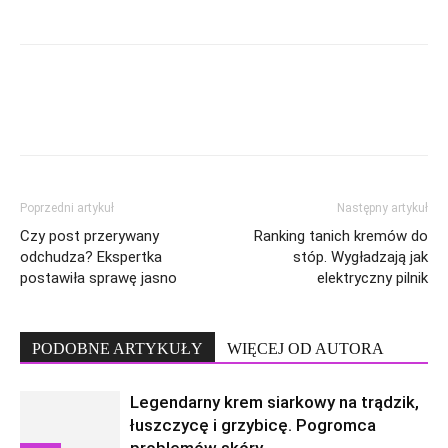
Poprzedni artykuł
Następny artykuł
Czy post przerywany
Ranking tanich kremów do
odchudza? Ekspertka
stóp. Wygładzają jak
postawiła sprawę jasno
elektryczny pilnik
PODOBNE ARTYKUŁY
WIĘCEJ OD AUTORA
Legendarny krem siarkowy na trądzik,
łuszczycę i grzybicę. Pogromca
problemów skóry