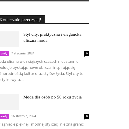
Koniecznie przeczytaj!
Styl city, praktyczna i elegancka
uliczna moda
7 stycznia, 2024
rendy
0
da uliczna w dzisiejszych czasach nieustannie
oluuje, zyskując nowe oblicza i inspirując się
żnorodnością kultur oraz stylów życia. Styl city to
e tylko wyraz...
Moda dla osób po 50 roku życia
16 stycznia, 2024
orady
0
iągnięcie pięknej i modnej stylizacji nie zna granic