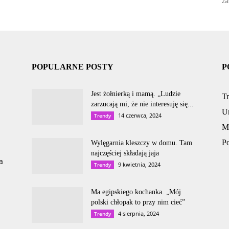
za
POPULARNE POSTY
P
Jest żołnierką i mamą. „Ludzie
T
zarzucają mi, że nie interesuję się...
U
14 czerwca, 2024
Trendy
M
P
Wylęgarnia kleszczy w domu. Tam
najczęściej składają jaja
a
9 kwietnia, 2024
Trendy
Ma egipskiego kochanka. „Mój
polski chłopak to przy nim cieć”
4 sierpnia, 2024
Trendy