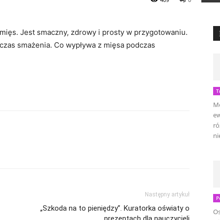
mięs. Jest smaczny, zdrowy i prosty w przygotowaniu.
odczas smażenia. Co wypływa z mięsa podczas
T
Mo
ew
ró
ni
Następny artykuł
P
„Szkoda na to pieniędzy”. Kuratorka oświaty o
Os
prezentach dla nauczycieli