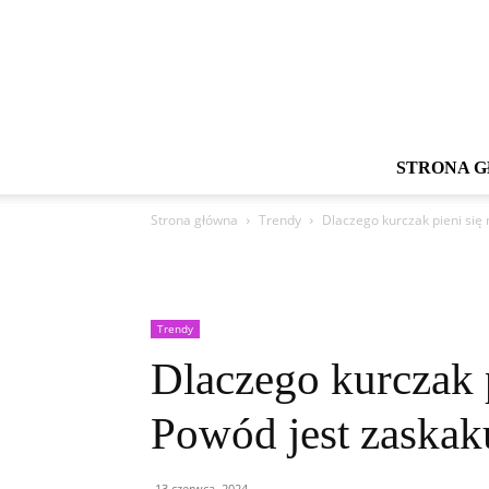
STRONA 
Strona główna
Trendy
Dlaczego kurczak pieni się 
Trendy
Dlaczego kurczak p
Powód jest zaskak
13 czerwca, 2024