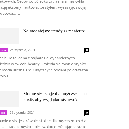
ekowych. Osoby po 50. roku życia mają niezwykłą
azję eksperymentować ze stylem, wyrażając swoją
obowość i...
Najmodniejsze trendy w manicure
24 stycznia, 2024
roda
0
nicure to jedna z najbardziej dynamicznych
iedzin w świecie beauty. Zmienia się równie szybko
k moda uliczna. Od klasycznych odcieni po odważne
ory i...
Modne stylizacje dla mężczyzn – co
nosić, aby wyglądać stylowo?
28 stycznia, 2024
oda
0
anie o styl jest równie istotne dla mężczyzn, co dla
biet. Moda męska stale ewoluuje, oferując coraz to