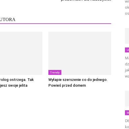
wi
ok
os
AUTORA
U
Ma
dz
ja
Trendy
wz
rolog ostrzega. Tak
Wyłapie szerszenie co do jednego.
jesz swoje jelita
Powieś przed domem
M
Db
ko