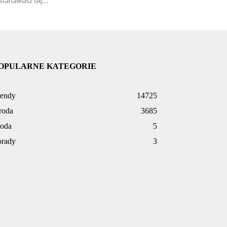
stanawiasz się,...
OPULARNE KATEGORIE
rendy
14725
roda
3685
oda
5
orady
3