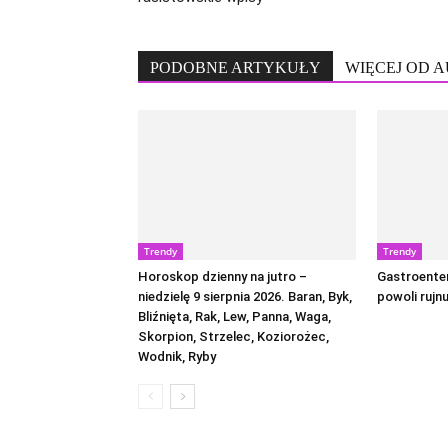
PODOBNE ARTYKUŁY
WIĘCEJ OD 
Trendy
Trendy
Horoskop dzienny na jutro –
Gastroente
niedzielę 9 sierpnia 2026. Baran, Byk,
powoli rujnu
Bliźnięta, Rak, Lew, Panna, Waga,
Skorpion, Strzelec, Koziorożec,
Wodnik, Ryby