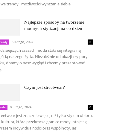
we trendy i możliwości wyrażania siebie...
Najlepsze sposoby na tworzenie
modnych stylizacji na co dzień
5 lutego, 2024
orady
0
dzisiejszych czasach moda stała się integralną
ęścią naszego życia. Niezależnie od okazji czy pory
ku, dbamy o nasz wygląd i chcemy prezentować
...
Czym jest streetwear?
8 lutego, 2024
oda
0
reetwear jest znacznie więcej niż tylko stylem ubioru.
 kultura, która przekracza granice mody i staje się
razem indywidualności oraz wspólnoty. Jeśli