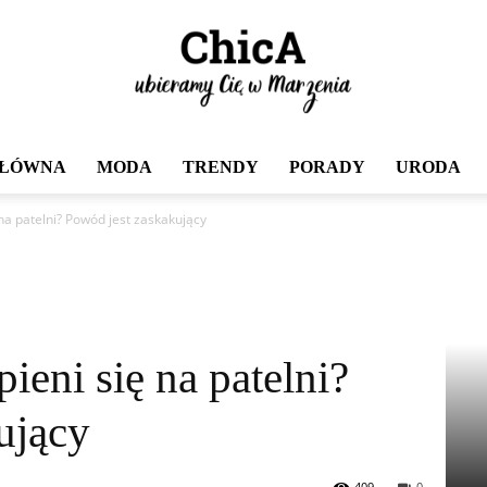
GŁÓWNA
MODA
TRENDY
PORADY
URODA
Chica
na patelni? Powód jest zaskakujący
ieni się na patelni?
ujący
409
0