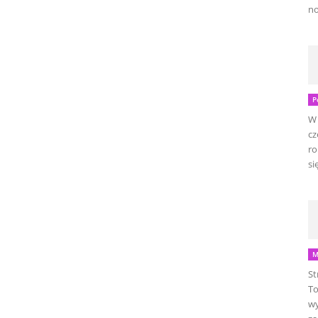
no
P
W 
cz
ro
się
M
St
To
wy