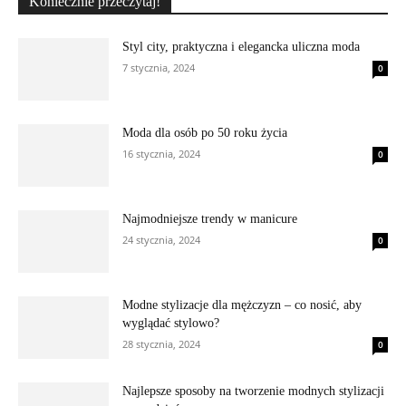
Koniecznie przeczytaj!
Styl city, praktyczna i elegancka uliczna moda
7 stycznia, 2024
0
Moda dla osób po 50 roku życia
16 stycznia, 2024
0
Najmodniejsze trendy w manicure
24 stycznia, 2024
0
Modne stylizacje dla mężczyzn – co nosić, aby
wyglądać stylowo?
28 stycznia, 2024
0
Najlepsze sposoby na tworzenie modnych stylizacji