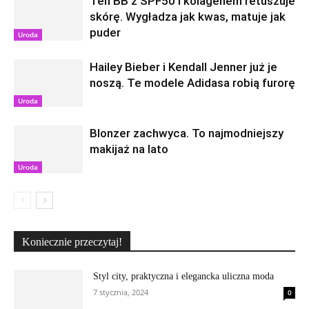
Ten BB z SPF50 i kolagenem retuszuje
skórę. Wygładza jak kwas, matuje jak
puder
Uroda
Hailey Bieber i Kendall Jenner już je
noszą. Te modele Adidasa robią furorę
Uroda
Blonzer zachwyca. To najmodniejszy
makijaż na lato
Uroda
Koniecznie przeczytaj!
Styl city, praktyczna i elegancka uliczna moda
7 stycznia, 2024
0