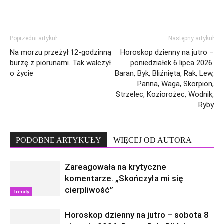
Poprzedni artykuł
Następny artykuł
Na morzu przeżył 12-godzinną
Horoskop dzienny na jutro –
burzę z piorunami. Tak walczył
poniedziałek 6 lipca 2026.
o życie
Baran, Byk, Bliźnięta, Rak, Lew,
Panna, Waga, Skorpion,
Strzelec, Koziorożec, Wodnik,
Ryby
PODOBNE ARTYKUŁY
WIĘCEJ OD AUTORA
Zareagowała na krytyczne
komentarze. „Skończyła mi się
cierpliwość”
Trendy
Horoskop dzienny na jutro – sobota 8