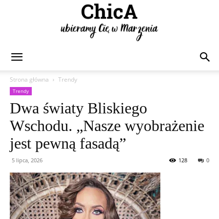
Chica
Strona główna
Trendy
Trendy
Dwa światy Bliskiego
Wschodu. „Nasze wyobrażenie
jest pewną fasadą”
5 lipca, 2026
128
0