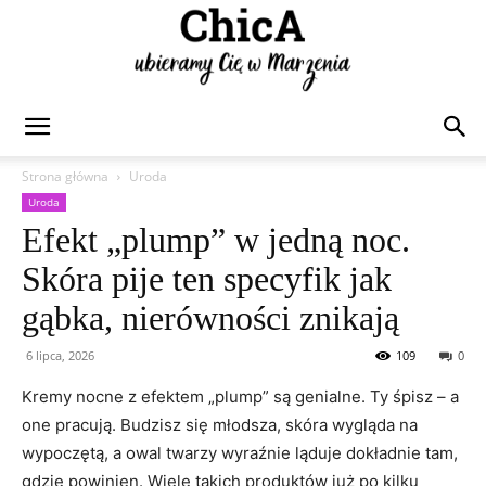
Chica
Strona główna
Uroda
Uroda
Efekt „plump” w jedną noc.
Skóra pije ten specyfik jak
gąbka, nierówności znikają
6 lipca, 2026
109
0
Kremy nocne z efektem „plump” są genialne. Ty śpisz – a
one pracują. Budzisz się młodsza, skóra wygląda na
wypoczętą, a owal twarzy wyraźnie ląduje dokładnie tam,
gdzie powinien. Wiele takich produktów już po kilku