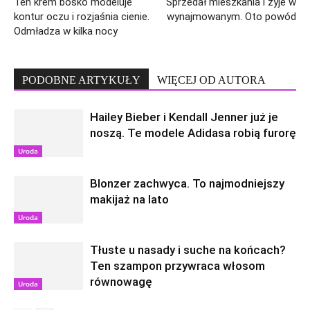
Ten krem bosko modeluje
Sprzedał mieszkania i żyje w
kontur oczu i rozjaśnia cienie.
wynajmowanym. Oto powód
Odmładza w kilka nocy
PODOBNE ARTYKUŁY
WIĘCEJ OD AUTORA
Hailey Bieber i Kendall Jenner już je
noszą. Te modele Adidasa robią furorę
Uroda
Blonzer zachwyca. To najmodniejszy
makijaż na lato
Uroda
Tłuste u nasady i suche na końcach?
Ten szampon przywraca włosom
równowagę
Uroda