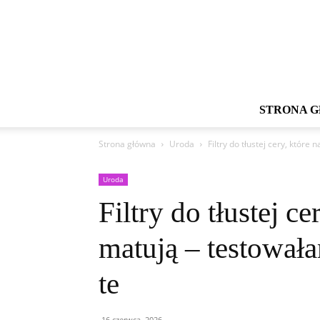
STRONA 
Strona główna
Uroda
Filtry do tłustej cery, któr
Uroda
Filtry do tłustej c
matują – testowała
te
16 czerwca, 2026