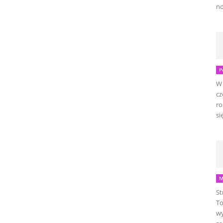
no
P
W 
cz
ro
się
M
St
To
wy