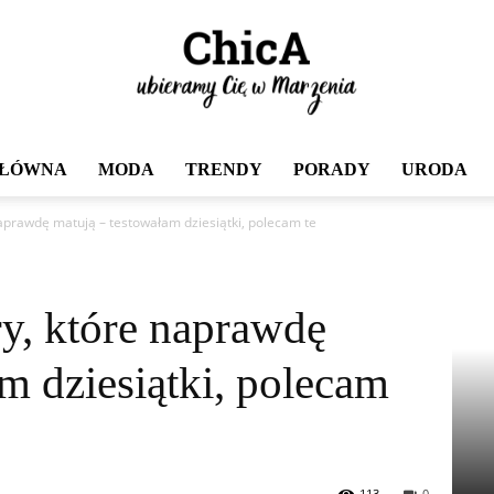
GŁÓWNA
MODA
TRENDY
PORADY
URODA
Chica
e naprawdę matują – testowałam dziesiątki, polecam te
ery, które naprawdę
m dziesiątki, polecam
113
0