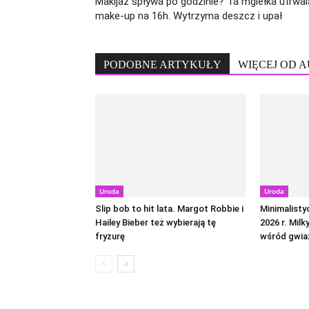
Makijaż spływa po godzinie? Ta mgiełka utrwal
make-up na 16h. Wytrzyma deszcz i upał
PODOBNE ARTYKUŁY
WIĘCEJ OD 
Uroda
Uroda
Slip bob to hit lata. Margot Robbie i
Minimalisty
Hailey Bieber też wybierają tę
2026 r. Milk
fryzurę
wśród gwia