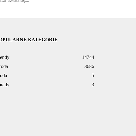
stanawiasz się,...
OPULARNE KATEGORIE
rendy
14744
roda
3686
oda
5
orady
3