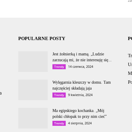
za
POPULARNE POSTY
P
Jest żołnierką i mamą. „Ludzie
T
zarzucają mi, że nie interesuję się...
U
14 czerwca, 2024
Trendy
M
P
Wylęgarnia kleszczy w domu. Tam
najczęściej składają jaja
a
9 kwietnia, 2024
Trendy
Ma egipskiego kochanka. „Mój
polski chłopak to przy nim cieć”
4 sierpnia, 2024
Trendy