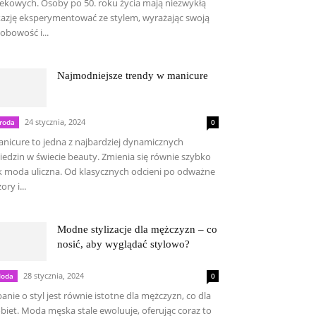
ekowych. Osoby po 50. roku życia mają niezwykłą
azję eksperymentować ze stylem, wyrażając swoją
obowość i...
Najmodniejsze trendy w manicure
24 stycznia, 2024
roda
0
nicure to jedna z najbardziej dynamicznych
iedzin w świecie beauty. Zmienia się równie szybko
k moda uliczna. Od klasycznych odcieni po odważne
ory i...
Modne stylizacje dla mężczyzn – co
nosić, aby wyglądać stylowo?
28 stycznia, 2024
oda
0
anie o styl jest równie istotne dla mężczyzn, co dla
biet. Moda męska stale ewoluuje, oferując coraz to