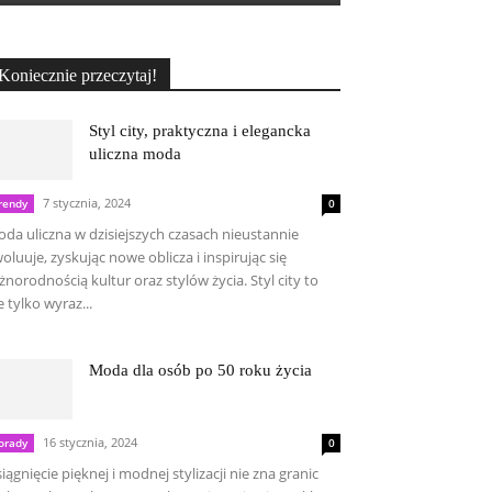
Koniecznie przeczytaj!
Styl city, praktyczna i elegancka
uliczna moda
7 stycznia, 2024
rendy
0
da uliczna w dzisiejszych czasach nieustannie
oluuje, zyskując nowe oblicza i inspirując się
żnorodnością kultur oraz stylów życia. Styl city to
e tylko wyraz...
Moda dla osób po 50 roku życia
16 stycznia, 2024
orady
0
iągnięcie pięknej i modnej stylizacji nie zna granic