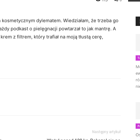
m kosmetycznym dylematem. Wiedziałam, że trzeba go
żdy podkast o pielęgnacji powtarzał to jak mantrę. A
rem z filtrem, który trafiał na moją tłustą cerę,
T
Mo
ew
ró
ni
P
Następny artykuł
Os