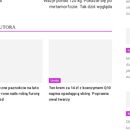
a
Ważył ponad 120 kg. Pokazał się po
wi
metamorfozie. Tak dziś wygląda
ok
os
AUTORA
U
Ma
dz
ja
wz
Uroda
czne paznokcie na lato
Ten krem za 14 zł z koenzymem Q10
y rose nails robią furorę
napina opadającą skórę. Poprawia
zd
owal twarzy
M
Db
ko