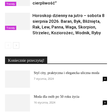
cierpliwość”
Trendy
Horoskop dzienny na jutro – sobota 8
sierpnia 2026. Baran, Byk, Bliźnięta,
Rak, Lew, Panna, Waga, Skorpion,
Trendy
Strzelec, Koziorożec, Wodnik, Ryby
Koniecznie przeczytaj!
Styl city, praktyczna i elegancka uliczna moda
7 stycznia, 2024
0
Moda dla osób po 50 roku życia
16 stycznia, 2024
0