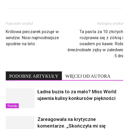
Poprzedni artykuł
Następny artykuł
Królowa pieczarek pozuje w
Ta pasta za 10 złotych
windzie. Nosi najmodniejsze
rozprawia się z żółcią i
spodnie na lato
osadem po kawie. Robi
śnieżnobiałe zęby w zaledwie
5 dni
PODOBNE ARTYKUŁY
WIĘCEJ OD AUTORA
Ładna buzia to za mało? Miss World
ujawnia kulisy konkursów piękności
Trendy
Zareagowała na krytyczne
komentarze. „Skończyła mi się