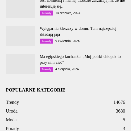
Jest żołnierką i mamą. „Ludzie zarzucają mi, że nie
interesuję się...
14 czerwca, 2024
Trendy
Wylęgarnia kleszczy w domu. Tam najczęściej
składają jaja
9 kwietnia, 2024
Trendy
Ma egipskiego kochanka. „Mój polski chłopak to
przy nim cieć”
4 sierpnia, 2024
Trendy
POPULARNE KATEGORIE
Trendy
14676
Uroda
3680
Moda
5
Porady
3