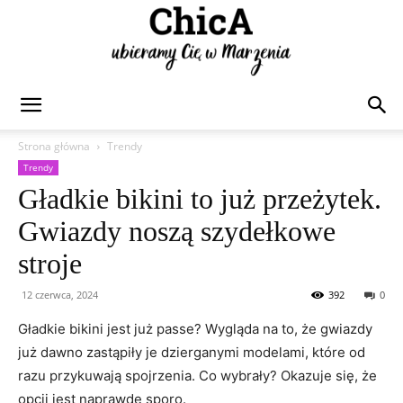
Chica
Strona główna
Trendy
Trendy
Gładkie bikini to już przeżytek.
Gwiazdy noszą szydełkowe
stroje
12 czerwca, 2024
392
0
Gładkie bikini jest już passe? Wygląda na to, że gwiazdy
już dawno zastąpiły je dzierganymi modelami, które od
razu przykuwają spojrzenia. Co wybrały? Okazuje się, że
opcji jest naprawdę sporo.