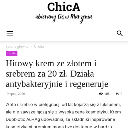
Chica
Strona główna
Uroda
Uroda
Hitowy krem ze złotem i
srebrem za 20 zł. Działa
antybakteryjnie i regeneruje
9 lipca, 2026
106
0
Złoto i srebro w pielęgnacji od lat kojarzą się z luksusem,
ale nie zawsze łączą się z wysoką ceną kosmetyku. Krem
Duobiotic Au+Ag udowadnia, że składniki inspirowane
kosmetykami premium mogą być dostępne w bardzo