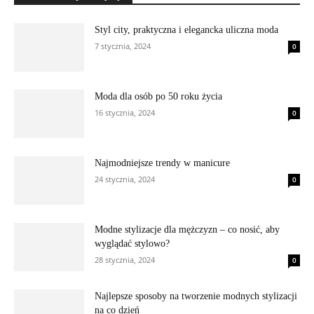
Styl city, praktyczna i elegancka uliczna moda
7 stycznia, 2024
0
Moda dla osób po 50 roku życia
16 stycznia, 2024
0
Najmodniejsze trendy w manicure
24 stycznia, 2024
0
Modne stylizacje dla mężczyzn – co nosić, aby
wyglądać stylowo?
28 stycznia, 2024
0
Najlepsze sposoby na tworzenie modnych stylizacji
na co dzień