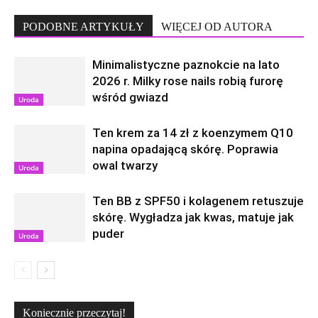
PODOBNE ARTYKUŁY
WIĘCEJ OD AUTORA
Minimalistyczne paznokcie na lato
2026 r. Milky rose nails robią furorę
wśród gwiazd
Uroda
Ten krem za 14 zł z koenzymem Q10
napina opadającą skórę. Poprawia
owal twarzy
Uroda
Ten BB z SPF50 i kolagenem retuszuje
skórę. Wygładza jak kwas, matuje jak
puder
Uroda
Koniecznie przeczytaj!