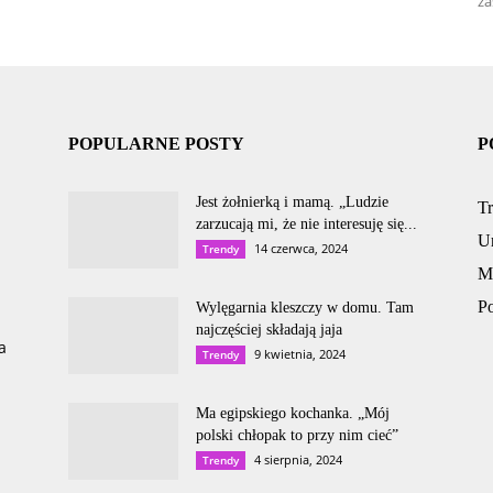
za
POPULARNE POSTY
P
Jest żołnierką i mamą. „Ludzie
T
zarzucają mi, że nie interesuję się...
U
14 czerwca, 2024
Trendy
M
P
Wylęgarnia kleszczy w domu. Tam
najczęściej składają jaja
a
9 kwietnia, 2024
Trendy
Ma egipskiego kochanka. „Mój
polski chłopak to przy nim cieć”
4 sierpnia, 2024
Trendy