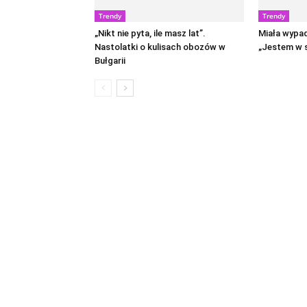
Trendy
Trendy
„Nikt nie pyta, ile masz lat”.
Miała wypa
Nastolatki o kulisach obozów w
„Jestem w s
Bułgarii