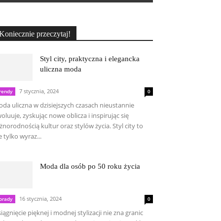
Koniecznie przeczytaj!
Styl city, praktyczna i elegancka
uliczna moda
7 stycznia, 2024
rendy
0
da uliczna w dzisiejszych czasach nieustannie
oluuje, zyskując nowe oblicza i inspirując się
żnorodnością kultur oraz stylów życia. Styl city to
e tylko wyraz...
Moda dla osób po 50 roku życia
16 stycznia, 2024
orady
0
iągnięcie pięknej i modnej stylizacji nie zna granic