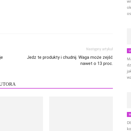
wi
ok
os
Następny artykuł
U
je
Jedz te produkty i chudnij. Waga może zejść
Ma
nawet o 13 proc.
dz
ja
wz
AUTORA
M
Db
ko