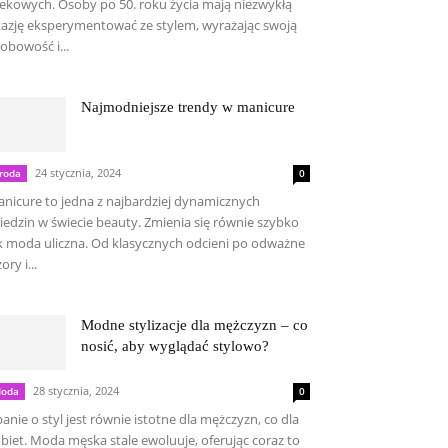
ekowych. Osoby po 50. roku życia mają niezwykłą
azję eksperymentować ze stylem, wyrażając swoją
obowość i...
Najmodniejsze trendy w manicure
24 stycznia, 2024
roda
0
nicure to jedna z najbardziej dynamicznych
iedzin w świecie beauty. Zmienia się równie szybko
k moda uliczna. Od klasycznych odcieni po odważne
ory i...
Modne stylizacje dla mężczyzn – co
nosić, aby wyglądać stylowo?
28 stycznia, 2024
oda
0
anie o styl jest równie istotne dla mężczyzn, co dla
biet. Moda męska stale ewoluuje, oferując coraz to