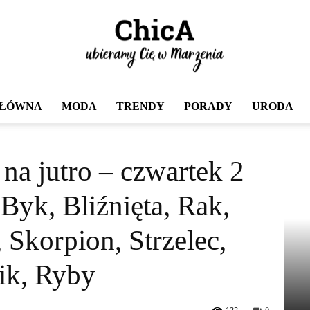
GŁÓWNA
MODA
TRENDY
PORADY
URODA
Chica
czwartek 2 lipca 2026. Baran, Byk, Bliźnięta,...
na jutro – czwartek 2
 Byk, Bliźnięta, Rak,
Skorpion, Strzelec,
ik, Ryby
122
0