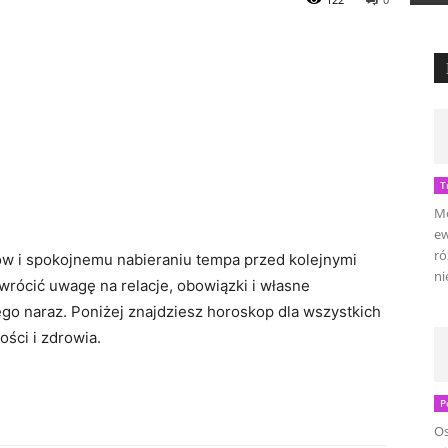
T
Mo
ew
ró
ów i spokojnemu nabieraniu tempa przed kolejnymi
ni
rócić uwagę na relacje, obowiązki i własne
go naraz. Poniżej znajdziesz horoskop dla wszystkich
ości i zdrowia.
P
Os