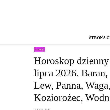
STRONA 
Strona główna
Trendy
Horoskop dzienny na jutro – 
Trendy
Horoskop dzienny 
lipca 2026. Baran,
Lew, Panna, Waga, 
Koziorożec, Wodn
1 lipca, 2026