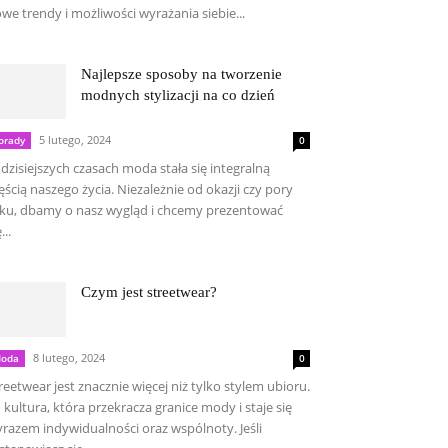
we trendy i możliwości wyrażania siebie...
Najlepsze sposoby na tworzenie
modnych stylizacji na co dzień
5 lutego, 2024
orady
0
dzisiejszych czasach moda stała się integralną
ęścią naszego życia. Niezależnie od okazji czy pory
ku, dbamy o nasz wygląd i chcemy prezentować
...
Czym jest streetwear?
8 lutego, 2024
oda
0
reetwear jest znacznie więcej niż tylko stylem ubioru.
 kultura, która przekracza granice mody i staje się
razem indywidualności oraz wspólnoty. Jeśli