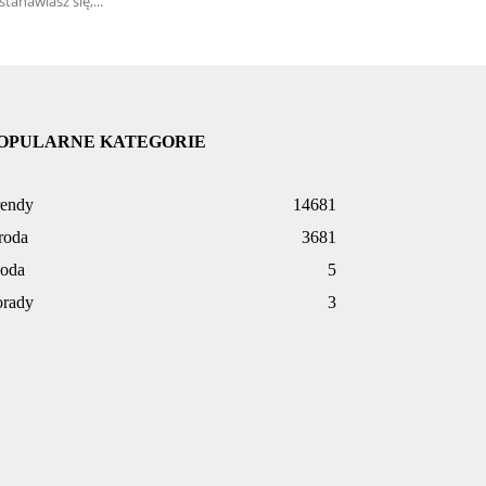
stanawiasz się,...
OPULARNE KATEGORIE
rendy
14681
roda
3681
oda
5
orady
3