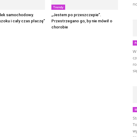
no
Trendy
dek samochodowy.
„Jestem po przeszczepie”.
zoku i cały czas płaczę”
Przestrzegano go, by nie mówił o
chorobie
P
W 
cz
ro
się
M
St
To
wy