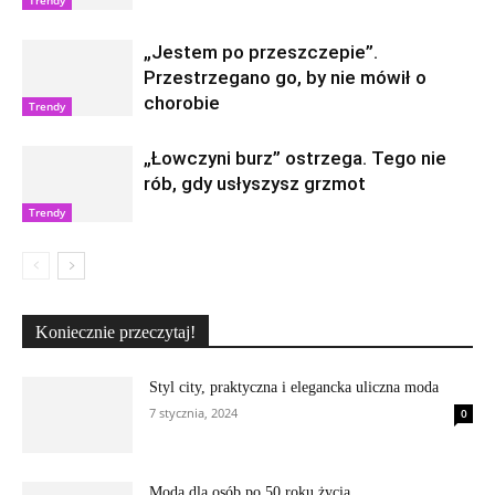
„Jestem po przeszczepie”.
Przestrzegano go, by nie mówił o
chorobie
Trendy
„Łowczyni burz” ostrzega. Tego nie
rób, gdy usłyszysz grzmot
Trendy
Koniecznie przeczytaj!
Styl city, praktyczna i elegancka uliczna moda
7 stycznia, 2024
0
Moda dla osób po 50 roku życia