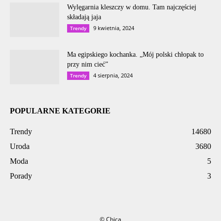
Wylęgarnia kleszczy w domu. Tam najczęściej
składają jaja
9 kwietnia, 2024
Trendy
Ma egipskiego kochanka. „Mój polski chłopak to
przy nim cieć”
4 sierpnia, 2024
Trendy
POPULARNE KATEGORIE
Trendy
14680
Uroda
3680
Moda
5
Porady
3
© Chica