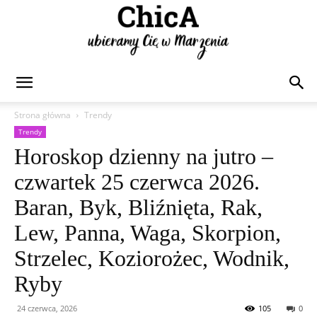
Chica
Strona główna
Trendy
Trendy
Horoskop dzienny na jutro –
czwartek 25 czerwca 2026.
Baran, Byk, Bliźnięta, Rak,
Lew, Panna, Waga, Skorpion,
Strzelec, Koziorożec, Wodnik,
Ryby
24 czerwca, 2026
105
0