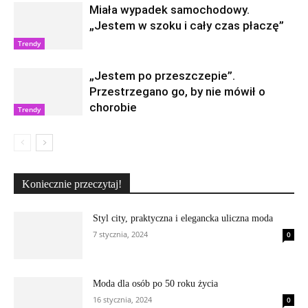
Miała wypadek samochodowy.
„Jestem w szoku i cały czas płaczę”
Trendy
„Jestem po przeszczepie”.
Przestrzegano go, by nie mówił o
chorobie
Trendy
Koniecznie przeczytaj!
Styl city, praktyczna i elegancka uliczna moda
7 stycznia, 2024
0
Moda dla osób po 50 roku życia
16 stycznia, 2024
0