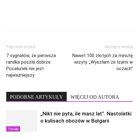
Poprzedni artykuł
Następny artykuł
7 sygnałów, że pierwsza
Nawet 100 złotych za minutę
randka poszła dobrze.
wizyty. „Wyszłam ze łzami w
Pocałunek nie jest
oczach”
najważniejszy
PODOBNE ARTYKUŁY
WIĘCEJ OD AUTORA
„Nikt nie pyta, ile masz lat”. Nastolatki
o kulisach obozów w Bułgarii
Trendy