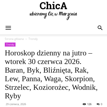
Chica
Strona główna
Trendy
Trendy
Horoskop dzienny na jutro –
wtorek 30 czerwca 2026.
Baran, Byk, Bliźnięta, Rak,
Lew, Panna, Waga, Skorpion,
Strzelec, Koziorożec, Wodnik,
Ryby
29 czerwca, 2026
126
0