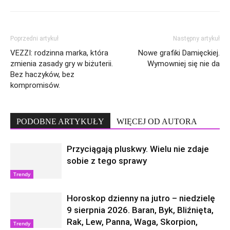
Poprzedni artykuł
Następny artykuł
VEZZI: rodzinna marka, która
Nowe grafiki Damięckiej.
zmienia zasady gry w biżuterii.
Wymowniej się nie da
Bez haczyków, bez
kompromisów.
PODOBNE ARTYKUŁY
WIĘCEJ OD AUTORA
Przyciągają pluskwy. Wielu nie zdaje
sobie z tego sprawy
Trendy
Horoskop dzienny na jutro – niedzielę
9 sierpnia 2026. Baran, Byk, Bliźnięta,
Rak, Lew, Panna, Waga, Skorpion,
Trendy