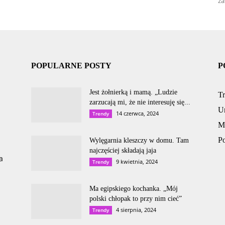
za
POPULARNE POSTY
P
Jest żołnierką i mamą. „Ludzie
T
zarzucają mi, że nie interesuję się...
U
14 czerwca, 2024
Trendy
M
P
Wylęgarnia kleszczy w domu. Tam
najczęściej składają jaja
a
9 kwietnia, 2024
Trendy
Ma egipskiego kochanka. „Mój
polski chłopak to przy nim cieć”
4 sierpnia, 2024
Trendy