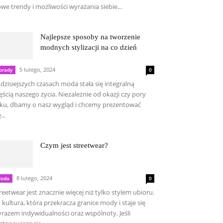
we trendy i możliwości wyrażania siebie...
Najlepsze sposoby na tworzenie
modnych stylizacji na co dzień
5 lutego, 2024
orady
0
dzisiejszych czasach moda stała się integralną
ęścią naszego życia. Niezależnie od okazji czy pory
ku, dbamy o nasz wygląd i chcemy prezentować
...
Czym jest streetwear?
8 lutego, 2024
oda
0
reetwear jest znacznie więcej niż tylko stylem ubioru.
 kultura, która przekracza granice mody i staje się
razem indywidualności oraz wspólnoty. Jeśli