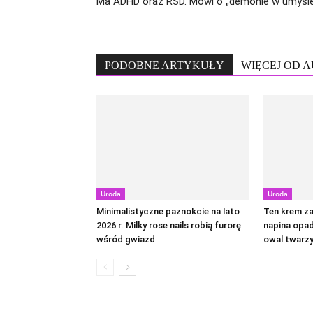
Ma ADHD oraz RSD. Mówi o „demonie w umyśl
PODOBNE ARTYKUŁY
WIĘCEJ OD 
Uroda
Uroda
Minimalistyczne paznokcie na lato
Ten krem za
2026 r. Milky rose nails robią furorę
napina opad
wśród gwiazd
owal twarz