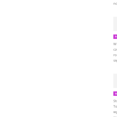
no
P
W 
cz
ro
się
M
St
To
wy