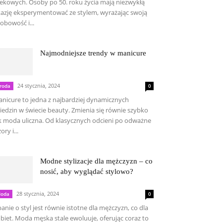
ekowych. Osoby po 50. roku życia mają niezwykłą
azję eksperymentować ze stylem, wyrażając swoją
obowość i...
Najmodniejsze trendy w manicure
24 stycznia, 2024
roda
0
nicure to jedna z najbardziej dynamicznych
iedzin w świecie beauty. Zmienia się równie szybko
k moda uliczna. Od klasycznych odcieni po odważne
ory i...
Modne stylizacje dla mężczyzn – co
nosić, aby wyglądać stylowo?
28 stycznia, 2024
oda
0
anie o styl jest równie istotne dla mężczyzn, co dla
biet. Moda męska stale ewoluuje, oferując coraz to