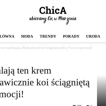
GŁÓWNA
MODA
TRENDY
PORADY
URODA
Chica
rem nawilżający. Błyskawicznie koi ściągniętą skórę. Teraz w promocji!
lają ten krem
awicznie koi ściągniętą
mocji!
305
0