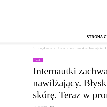
STRONA 
Strona główna
Uroda
Internautki zachwalają ten k
Uroda
Internautki zachwa
nawilżający. Błysk
skórę. Teraz w pro
26 stycznia, 2026