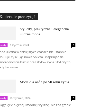
Koniecznie przeczytaj!
Styl city, praktyczna i elegancka
uliczna moda
7 stycznia, 2024
rendy
0
da uliczna w dzisiejszych czasach nieustannie
oluuje, zyskując nowe oblicza i inspirując się
żnorodnością kultur oraz stylów życia. Styl city to
e tylko wyraz...
Moda dla osób po 50 roku życia
16 stycznia, 2024
orady
0
iągnięcie pięknej i modnej stylizacji nie zna granic