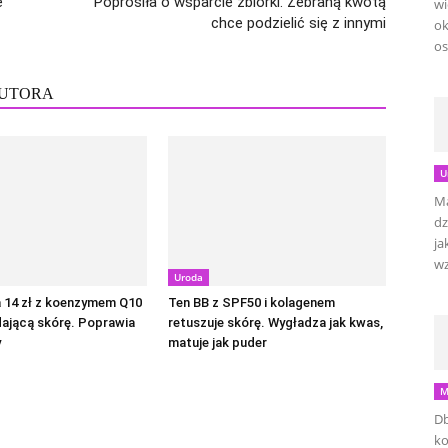
e”
Poprosiła o wsparcie zbiórki. Zebraną kwotą
wi
chce podzielić się z innymi
ok
os
AUTORA
U
Ma
dz
ja
wz
Uroda
 14 zł z koenzymem Q10
Ten BB z SPF50 i kolagenem
ającą skórę. Poprawia
retuszuje skórę. Wygładza jak kwas,
y
matuje jak puder
M
Db
ko