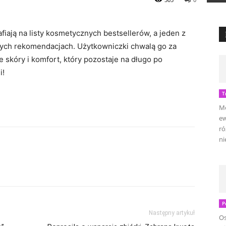
afiają na listy kosmetycznych bestsellerów, a jeden z
wych rekomendacjach. Użytkowniczki chwalą go za
 skóry i komfort, który pozostaje na długo po
i!
T
Mo
ew
ró
ni
P
Następny artykuł
Os