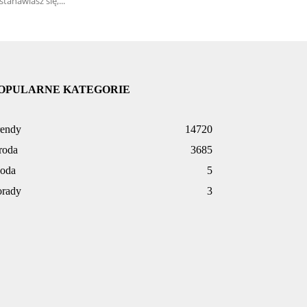
stanawiasz się,...
OPULARNE KATEGORIE
rendy
14720
roda
3685
oda
5
orady
3