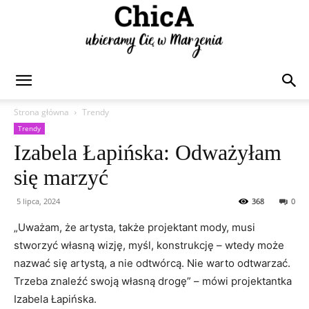
Chica
Strona główna
Trendy
Trendy
Izabela Łapińska: Odważyłam
się marzyć
5 lipca, 2024
368
0
„Uważam, że artysta, także projektant mody, musi
stworzyć własną wizję, myśl, konstrukcję – wtedy może
nazwać się artystą, a nie odtwórcą. Nie warto odtwarzać.
Trzeba znaleźć swoją własną drogę” – mówi projektantka
Izabela Łapińska.