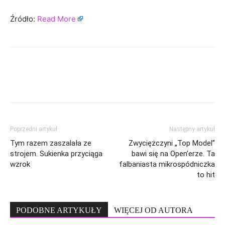
Źródło:
Read More
Poprzedni artykuł
Następny artykuł
Tym razem zaszalała ze
Zwyciężczyni „Top Model”
strojem. Sukienka przyciąga
bawi się na Open’erze. Ta
wzrok
falbaniasta mikrospódniczka
to hit
PODOBNE ARTYKUŁY
WIĘCEJ OD AUTORA