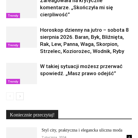
Zareagowała na krytyczne
komentarze. „Skończyła mi się
cierpliwość”
Trendy
Horoskop dzienny na jutro – sobota 8
sierpnia 2026. Baran, Byk, Bliźnięta,
Rak, Lew, Panna, Waga, Skorpion,
Trendy
Strzelec, Koziorożec, Wodnik, Ryby
W takiej sytuacji możesz przerwać
spowiedź. „Masz prawo odejść”
Trendy
Koniecznie przeczytaj!
Styl city, praktyczna i elegancka uliczna moda
7 stycznia, 2024
0