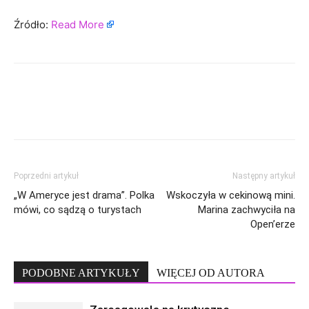
Źródło:
Read More
Poprzedni artykuł
Następny artykuł
„W Ameryce jest drama”. Polka
Wskoczyła w cekinową mini.
mówi, co sądzą o turystach
Marina zachwyciła na
Open’erze
PODOBNE ARTYKUŁY
WIĘCEJ OD AUTORA