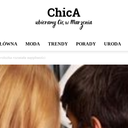
GŁÓWNA
MODA
TRENDY
PORADY
URODA
Chica
Urolożka rozwiała wątpliwości