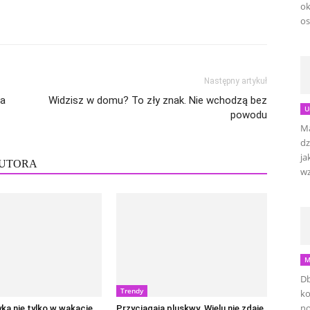
ok
os
Następny artykuł
na
Widzisz w domu? To zły znak. Nie wchodzą bez
U
powodu
Ma
dz
ja
AUTORA
wz
M
Db
Trendy
ko
no
ka nie tylko w wakacje.
Przyciągają pluskwy. Wielu nie zdaje