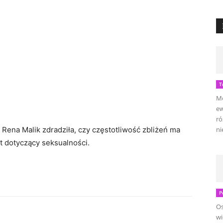
T
Mo
ew
ró
 Rena Malik zdradziła, czy częstotliwość zbliżeń ma
ni
t dotyczący seksualności.
P
Os
wi