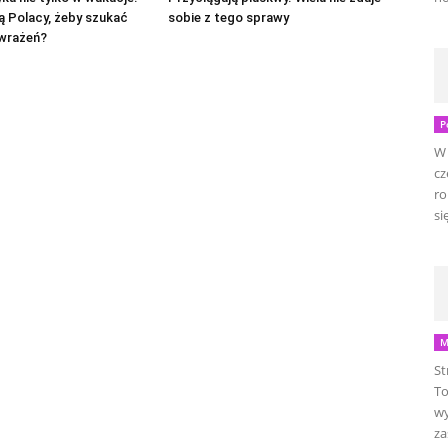
ą Polacy, żeby szukać
sobie z tego sprawy
wrażeń?
P
W 
cz
ro
się
M
St
To
wy
za