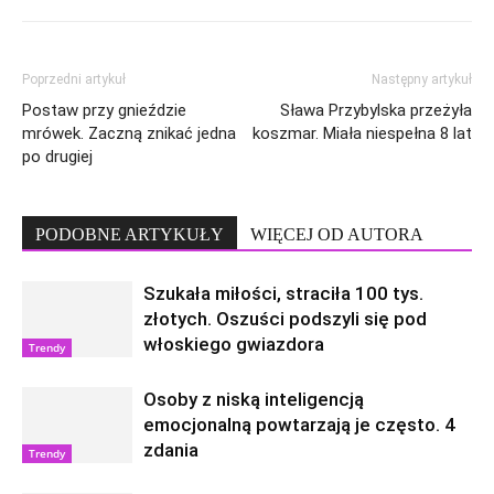
Poprzedni artykuł
Następny artykuł
Postaw przy gnieździe
Sława Przybylska przeżyła
mrówek. Zaczną znikać jedna
koszmar. Miała niespełna 8 lat
po drugiej
PODOBNE ARTYKUŁY
WIĘCEJ OD AUTORA
Szukała miłości, straciła 100 tys.
złotych. Oszuści podszyli się pod
włoskiego gwiazdora
Trendy
Osoby z niską inteligencją
emocjonalną powtarzają je często. 4
zdania
Trendy