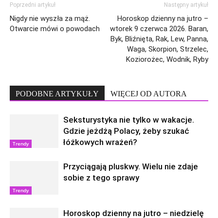
Poprzedni artykuł
Następny artykuł
Nigdy nie wyszła za mąż.
Horoskop dzienny na jutro –
Otwarcie mówi o powodach
wtorek 9 czerwca 2026. Baran,
Byk, Bliźnięta, Rak, Lew, Panna,
Waga, Skorpion, Strzelec,
Koziorożec, Wodnik, Ryby
PODOBNE ARTYKUŁY
WIĘCEJ OD AUTORA
Seksturystyka nie tylko w wakacje.
Gdzie jeżdżą Polacy, żeby szukać
łóżkowych wrażeń?
Trendy
Przyciągają pluskwy. Wielu nie zdaje
sobie z tego sprawy
Trendy
Horoskop dzienny na jutro – niedzielę