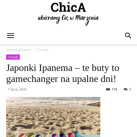
Chica
Strona główna
Trendy
Trendy
Japonki Ipanema – te buty to
gamechanger na upalne dni!
7 lipca, 2026
110
0