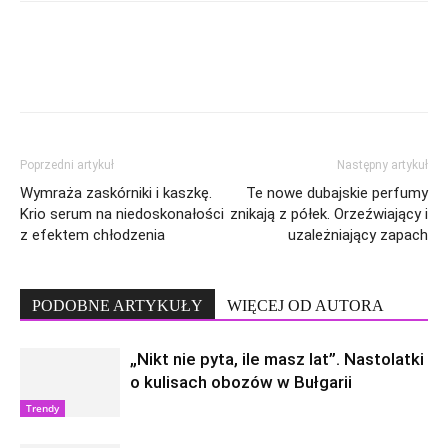
Poprzedni artykuł
Następny artykuł
Wymraża zaskórniki i kaszkę.
Te nowe dubajskie perfumy
Krio serum na niedoskonałości
znikają z półek. Orzeźwiający i
z efektem chłodzenia
uzależniający zapach
PODOBNE ARTYKUŁY
WIĘCEJ OD AUTORA
„Nikt nie pyta, ile masz lat”. Nastolatki
o kulisach obozów w Bułgarii
Trendy