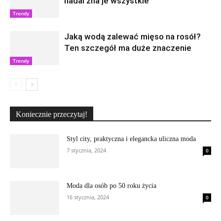
nadal zna je wszystkie
Trendy
Jaką wodą zalewać mięso na rosół?
Ten szczegół ma duże znaczenie
Trendy
Koniecznie przeczytaj!
Styl city, praktyczna i elegancka uliczna moda
7 stycznia, 2024
0
Moda dla osób po 50 roku życia
16 stycznia, 2024
0