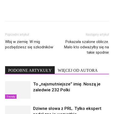
Poprzedni artykuł
Następny artykuł
Wbij w ziemię. W mig
Pokazała szalone oblicze.
pozbędziesz się szkodników
Mało kto odważyłby się na
takie spodnie
PODOBNE ARTYKUŁY
WIĘCEJ OD AUTORA
To „najsmutniejsze” imię. Noszą je
zaledwie 232 Polki
Trendy
Dziwne słowa z PRL. Tylko ekspert