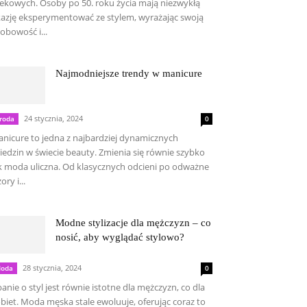
ekowych. Osoby po 50. roku życia mają niezwykłą
azję eksperymentować ze stylem, wyrażając swoją
obowość i...
Najmodniejsze trendy w manicure
24 stycznia, 2024
roda
0
nicure to jedna z najbardziej dynamicznych
iedzin w świecie beauty. Zmienia się równie szybko
k moda uliczna. Od klasycznych odcieni po odważne
ory i...
Modne stylizacje dla mężczyzn – co
nosić, aby wyglądać stylowo?
28 stycznia, 2024
oda
0
anie o styl jest równie istotne dla mężczyzn, co dla
biet. Moda męska stale ewoluuje, oferując coraz to