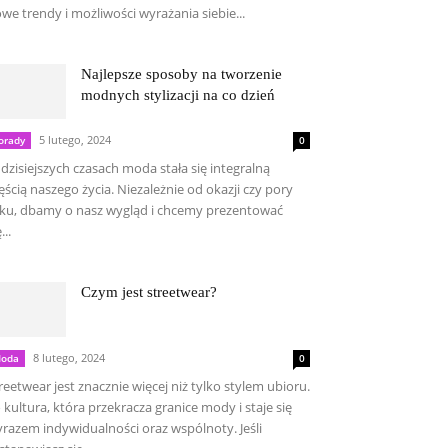
we trendy i możliwości wyrażania siebie...
Najlepsze sposoby na tworzenie
modnych stylizacji na co dzień
5 lutego, 2024
orady
0
dzisiejszych czasach moda stała się integralną
ęścią naszego życia. Niezależnie od okazji czy pory
ku, dbamy o nasz wygląd i chcemy prezentować
...
Czym jest streetwear?
8 lutego, 2024
oda
0
reetwear jest znacznie więcej niż tylko stylem ubioru.
 kultura, która przekracza granice mody i staje się
razem indywidualności oraz wspólnoty. Jeśli