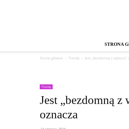
STRONA 
Strona główna
Trendy
Jest „bezdomną z wyboru”. 
Trendy
Jest „bezdomną z 
oznacza
11 czerwca, 2024