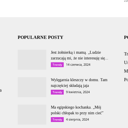
za
POPULARNE POSTY
P
Jest żołnierką i mamą. „Ludzie
T
zarzucają mi, że nie interesuję się...
U
14 czerwca, 2024
Trendy
M
P
Wylęgarnia kleszczy w domu. Tam
najczęściej składają jaja
a
9 kwietnia, 2024
Trendy
Ma egipskiego kochanka. „Mój
polski chłopak to przy nim cieć”
4 sierpnia, 2024
Trendy