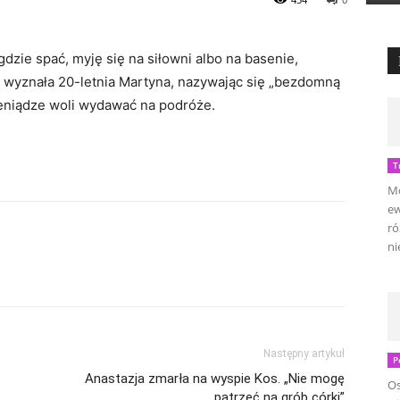
dzie spać, myję się na siłowni albo na basenie,
 wyznała 20-letnia Martyna, nazywając się „bezdomną
eniądze woli wydawać na podróże.
T
Mo
ew
ró
ni
Następny artykuł
P
Anastazja zmarła na wyspie Kos. „Nie mogę
Os
patrzeć na grób córki”