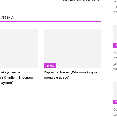
wi
ok
os
AUTORA
U
Ma
dz
ja
Trendy
wz
 toksycznego
Żyje w celibacie. „Ode mnie księża
 z Charliem Sheenem.
mogą się uczyć”
 wyboru”
M
Db
ko