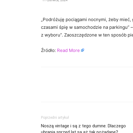
„Podróżuję pociągami nocnymi, żeby mieć, g
czasami śpię w samochodzie na parkingu” –
z wyboru”. Zaoszczędzone w ten sposób pi
Źródło:
Read More
Poprzedni artykuł
Noszą vintage i są z tego dumne. Dlaczego
ubrania sprzed lat są aż tak pożądane?