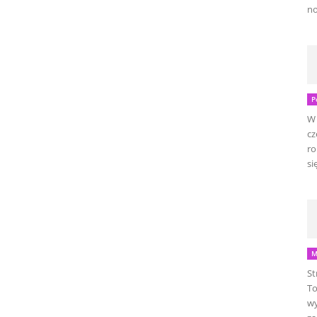
no
P
W 
cz
ro
się
M
St
To
wy