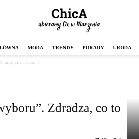
GŁÓWNA
MODA
TRENDY
PORADY
URODA
Chica
Zdradza, co to oznacza
wyboru”. Zdradza, co to
434
0