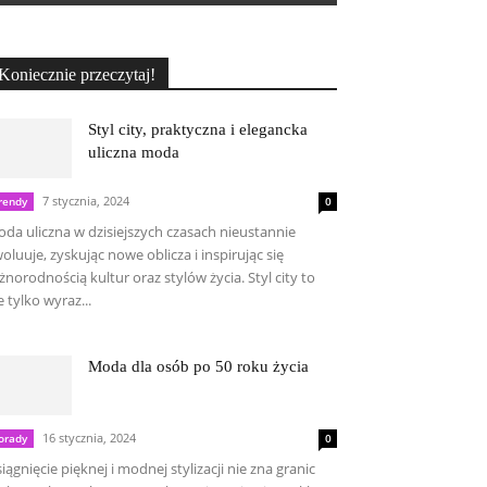
Koniecznie przeczytaj!
Styl city, praktyczna i elegancka
uliczna moda
7 stycznia, 2024
rendy
0
da uliczna w dzisiejszych czasach nieustannie
oluuje, zyskując nowe oblicza i inspirując się
żnorodnością kultur oraz stylów życia. Styl city to
e tylko wyraz...
Moda dla osób po 50 roku życia
16 stycznia, 2024
orady
0
iągnięcie pięknej i modnej stylizacji nie zna granic