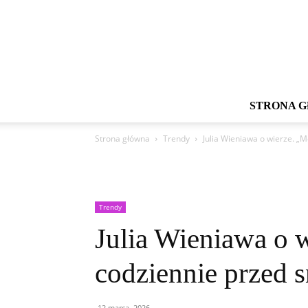
STRONA 
Strona główna
Trendy
Julia Wieniawa o wierze. „
Trendy
Julia Wieniawa o w
codziennie przed 
12 marca, 2026