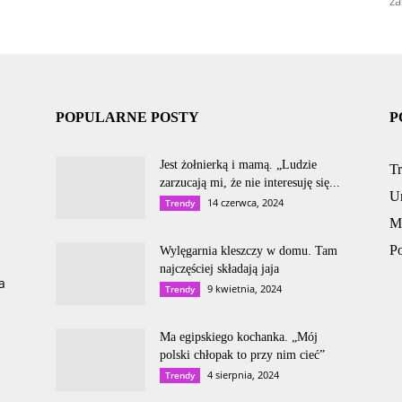
za
POPULARNE POSTY
P
Jest żołnierką i mamą. „Ludzie
T
zarzucają mi, że nie interesuję się...
U
14 czerwca, 2024
Trendy
M
P
Wylęgarnia kleszczy w domu. Tam
najczęściej składają jaja
a
9 kwietnia, 2024
Trendy
Ma egipskiego kochanka. „Mój
polski chłopak to przy nim cieć”
4 sierpnia, 2024
Trendy