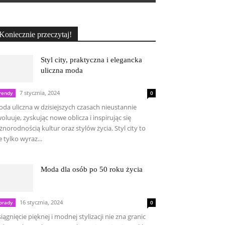
Koniecznie przeczytaj!
Styl city, praktyczna i elegancka
uliczna moda
7 stycznia, 2024
rendy
0
da uliczna w dzisiejszych czasach nieustannie
oluuje, zyskując nowe oblicza i inspirując się
żnorodnością kultur oraz stylów życia. Styl city to
e tylko wyraz...
Moda dla osób po 50 roku życia
16 stycznia, 2024
orady
0
iągnięcie pięknej i modnej stylizacji nie zna granic