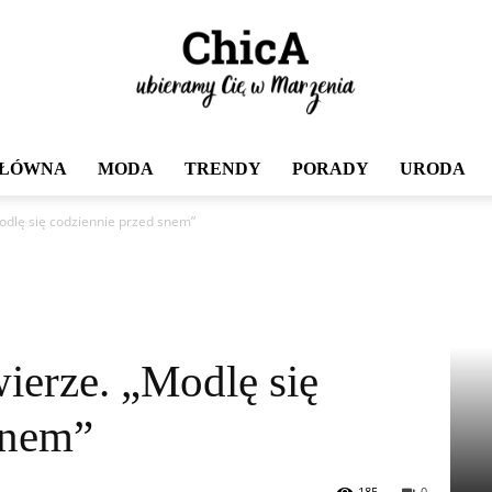
GŁÓWNA
MODA
TRENDY
PORADY
URODA
Chica
Modlę się codziennie przed snem”
ierze. „Modlę się
snem”
185
0