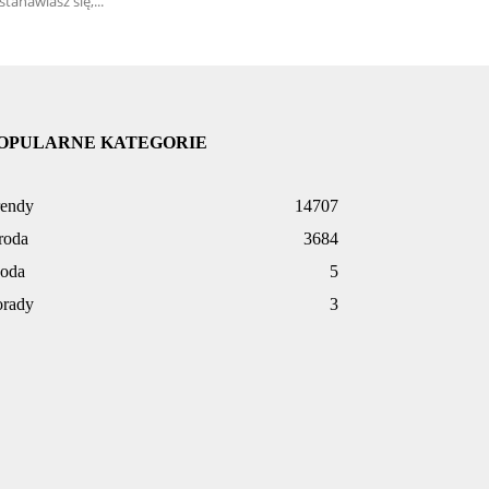
stanawiasz się,...
OPULARNE KATEGORIE
rendy
14707
roda
3684
oda
5
orady
3