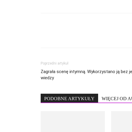
Poprzedni artykuł
Zagrała scenę intymną. Wykorzystano ją bez je
wiedzy
PODOBNE ARTYKUŁY
WIĘCEJ OD 