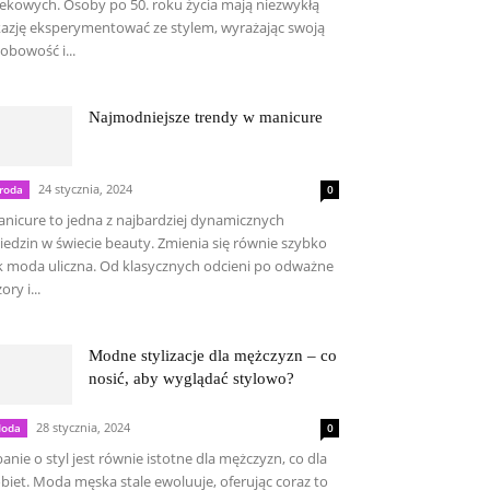
ekowych. Osoby po 50. roku życia mają niezwykłą
azję eksperymentować ze stylem, wyrażając swoją
obowość i...
Najmodniejsze trendy w manicure
24 stycznia, 2024
roda
0
nicure to jedna z najbardziej dynamicznych
iedzin w świecie beauty. Zmienia się równie szybko
k moda uliczna. Od klasycznych odcieni po odważne
ory i...
Modne stylizacje dla mężczyzn – co
nosić, aby wyglądać stylowo?
28 stycznia, 2024
oda
0
anie o styl jest równie istotne dla mężczyzn, co dla
biet. Moda męska stale ewoluuje, oferując coraz to