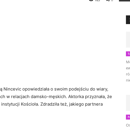
T
Mo
ew
ró
ni
ą Nincevic opowiedziała o swoim podejściu do wiary,
ch w relacjach damsko-męskich. Aktorka przyznała, że
nstytucji Kościoła. Zdradziła też, jakiego partnera
P
Os