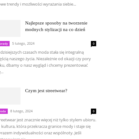
we trendy i możliwości wyrażania siebie...
Najlepsze sposoby na tworzenie
modnych stylizacji na co dzień
5 lutego, 2024
orady
0
dzisiejszych czasach moda stała się integralną
ęścią naszego życia. Niezależnie od okazji czy pory
ku, dbamy o nasz wygląd i chcemy prezentować
...
Czym jest streetwear?
8 lutego, 2024
oda
0
reetwear jest znacznie więcej niż tylko stylem ubioru.
 kultura, która przekracza granice mody i staje się
razem indywidualności oraz wspólnoty. Jeśli