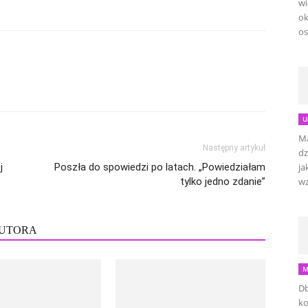
wi
ok
os
U
Ma
Następny artykuł
dz
j
Poszła do spowiedzi po latach. „Powiedziałam
ja
tylko jedno zdanie”
wz
AUTORA
M
Db
ko