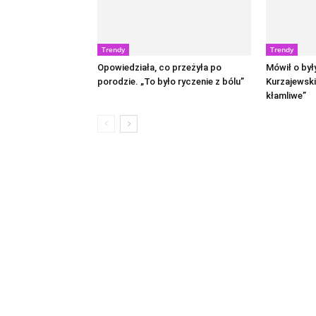
Trendy
Trendy
Opowiedziała, co przeżyła po
Mówił o był
porodzie. „To było ryczenie z bólu”
Kurzajewski
kłamliwe”