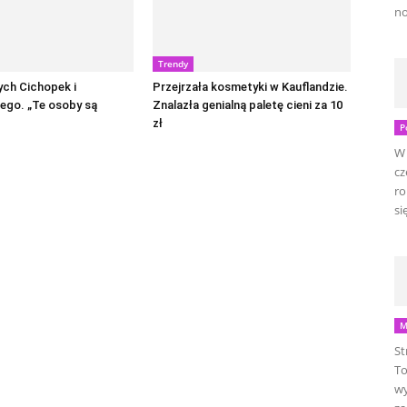
no
Trendy
ych Cichopek i
Przejrzała kosmetyki w Kauflandzie.
ego. „Te osoby są
Znalazła genialną paletę cieni za 10
zł
P
W 
cz
ro
się
M
St
To
wy