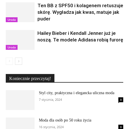
Ten BB z SPF50 i kolagenem retuszuje
skórę. Wygładza jak kwas, matuje jak
puder
Uroda
Hailey Bieber i Kendall Jenner już je
noszą. Te modele Adidasa robią furorę
Uroda
Koniecznie przeczytaj!
Styl city, praktyczna i elegancka uliczna moda
7 stycznia, 2024
0
Moda dla osób po 50 roku życia
16 stycznia, 2024
0