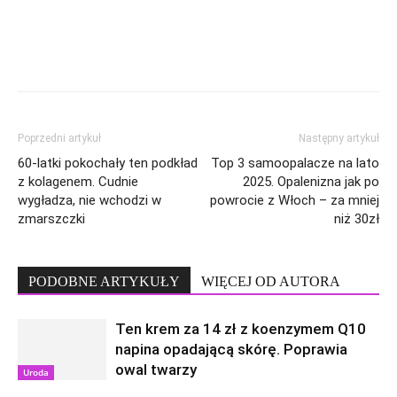
Poprzedni artykuł
Następny artykuł
60-latki pokochały ten podkład
Top 3 samoopalacze na lato
z kolagenem. Cudnie
2025. Opalenizna jak po
wygładza, nie wchodzi w
powrocie z Włoch – za mniej
zmarszczki
niż 30zł
PODOBNE ARTYKUŁY
WIĘCEJ OD AUTORA
Ten krem za 14 zł z koenzymem Q10
napina opadającą skórę. Poprawia
owal twarzy
Uroda