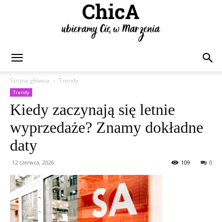
Chica
Strona główna
Trendy
Trendy
Kiedy zaczynają się letnie
wyprzedaże? Znamy dokładne
daty
12 czerwca, 2026
109
0