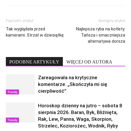
Poprzedni artykuł
Następny artykuł
Tak wyglądała przed
Najlepsza ryba na kotlety.
kamerami. Strzał w dziesiątkę
Tańsza i smaczniejsza
alternatywa dorsza
PODOBNE ARTYKUŁY
WIĘCEJ OD AUTORA
Zareagowała na krytyczne
komentarze. „Skończyła mi się
cierpliwość”
Trendy
Horoskop dzienny na jutro – sobota 8
sierpnia 2026. Baran, Byk, Bliźnięta,
Rak, Lew, Panna, Waga, Skorpion,
Trendy
Strzelec, Koziorożec, Wodnik, Ryby