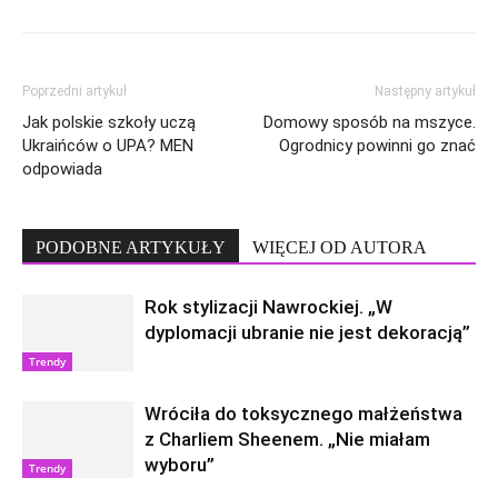
Poprzedni artykuł
Następny artykuł
Jak polskie szkoły uczą
Domowy sposób na mszyce.
Ukraińców o UPA? MEN
Ogrodnicy powinni go znać
odpowiada
PODOBNE ARTYKUŁY
WIĘCEJ OD AUTORA
Rok stylizacji Nawrockiej. „W
dyplomacji ubranie nie jest dekoracją”
Trendy
Wróciła do toksycznego małżeństwa
z Charliem Sheenem. „Nie miałam
wyboru”
Trendy