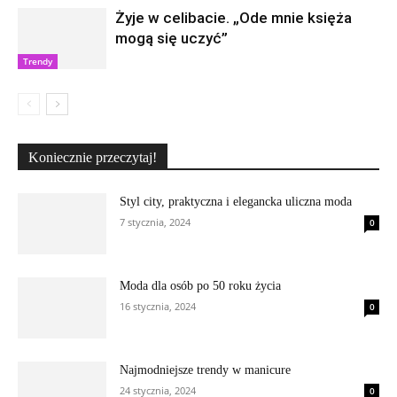
Żyje w celibacie. „Ode mnie księża
mogą się uczyć”
Trendy
Koniecznie przeczytaj!
Styl city, praktyczna i elegancka uliczna moda
7 stycznia, 2024
0
Moda dla osób po 50 roku życia
16 stycznia, 2024
0
Najmodniejsze trendy w manicure
24 stycznia, 2024
0