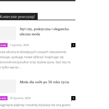
Koniecznie przeczytaj!
Styl city, praktyczna i elegancka
uliczna moda
7 stycznia, 2024
rendy
0
da uliczna w dzisiejszych czasach nieustannie
oluuje, zyskując nowe oblicza i inspirując się
żnorodnością kultur oraz stylów życia. Styl city to
e tylko wyraz...
Moda dla osób po 50 roku życia
16 stycznia, 2024
orady
0
iągnięcie pięknej i modnej stylizacji nie zna granic