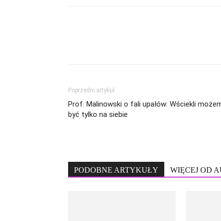
Poprzedni artykuł
Prof. Malinowski o fali upałów: Wściekli może
być tylko na siebie
PODOBNE ARTYKUŁY
WIĘCEJ OD 