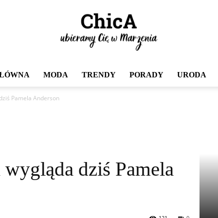
GŁÓWNA
MODA
TRENDY
PORADY
URODA
Chica
 dziś Pamela Anderson
k wygląda dziś Pamela
121
0