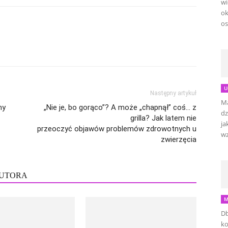
wi
ok
os
U
Następny artykuł
Ma
my
„Nie je, bo gorąco”? A może „chapnął” coś… z
dz
grilla? Jak latem nie
ja
przeoczyć objawów problemów zdrowotnych u
wz
zwierzęcia
AUTORA
M
Db
ko