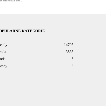
stanawiasz się,...
OPULARNE KATEGORIE
rendy
14705
roda
3683
oda
5
orady
3