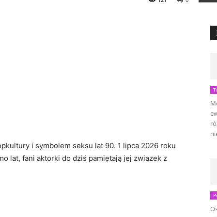
T
Mo
ew
ró
ni
opkultury i symbolem seksu lat 90. 1 lipca 2026 roku
lat, fani aktorki do dziś pamiętają jej związek z
P
Os