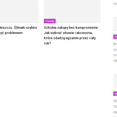
no
Trendy
eszczu. Ślimaki szybko
Szkolne zakupy bez kompromisów.
być problemem
Jak wybrać obuwie i akcesoria,
P
które zdadzą egzamin przez cały
rok?
W 
cz
ro
się
M
St
To
wy