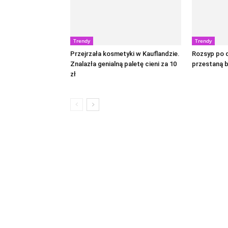
Trendy
Trendy
Przejrzała kosmetyki w Kauflandzie.
Rozsyp po d
Znalazła genialną paletę cieni za 10
przestaną 
zł