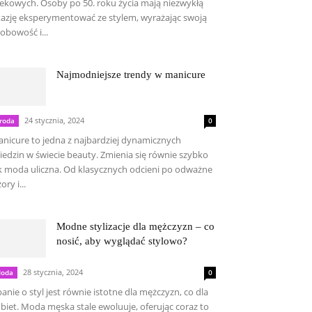
ekowych. Osoby po 50. roku życia mają niezwykłą
azję eksperymentować ze stylem, wyrażając swoją
obowość i...
Najmodniejsze trendy w manicure
24 stycznia, 2024
roda
0
nicure to jedna z najbardziej dynamicznych
iedzin w świecie beauty. Zmienia się równie szybko
k moda uliczna. Od klasycznych odcieni po odważne
ory i...
Modne stylizacje dla mężczyzn – co
nosić, aby wyglądać stylowo?
28 stycznia, 2024
oda
0
anie o styl jest równie istotne dla mężczyzn, co dla
biet. Moda męska stale ewoluuje, oferując coraz to