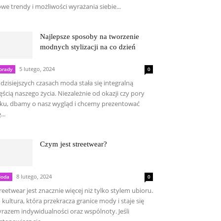
we trendy i możliwości wyrażania siebie...
Najlepsze sposoby na tworzenie
modnych stylizacji na co dzień
5 lutego, 2024
orady
0
dzisiejszych czasach moda stała się integralną
ęścią naszego życia. Niezależnie od okazji czy pory
ku, dbamy o nasz wygląd i chcemy prezentować
...
Czym jest streetwear?
8 lutego, 2024
oda
0
reetwear jest znacznie więcej niż tylko stylem ubioru.
 kultura, która przekracza granice mody i staje się
razem indywidualności oraz wspólnoty. Jeśli