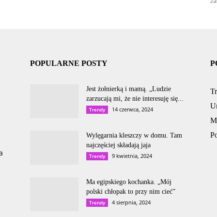
za
POPULARNE POSTY
P
Jest żołnierką i mamą. „Ludzie
T
zarzucają mi, że nie interesuję się...
U
14 czerwca, 2024
Trendy
M
P
Wylęgarnia kleszczy w domu. Tam
najczęściej składają jaja
a
9 kwietnia, 2024
Trendy
Ma egipskiego kochanka. „Mój
polski chłopak to przy nim cieć”
4 sierpnia, 2024
Trendy