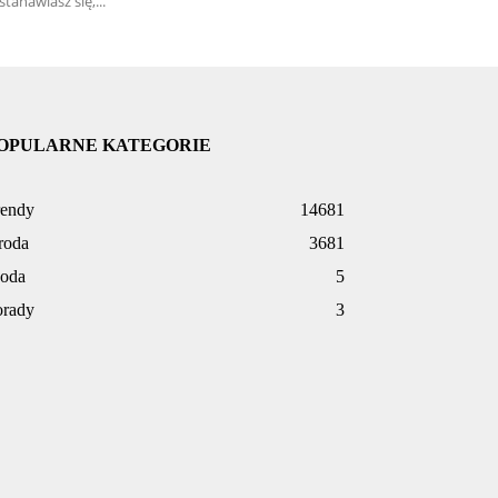
stanawiasz się,...
OPULARNE KATEGORIE
rendy
14681
roda
3681
oda
5
orady
3