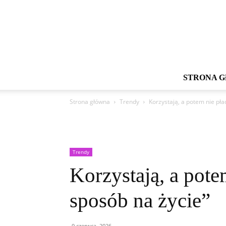
STRONA 
Strona główna
Trendy
Korzystają, a potem nie pła
Trendy
Korzystają, a pote
sposób na życie”
9 czerwca, 2026