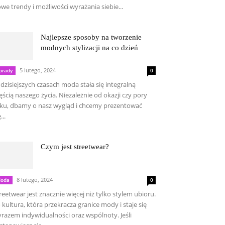
we trendy i możliwości wyrażania siebie...
Najlepsze sposoby na tworzenie
modnych stylizacji na co dzień
5 lutego, 2024
orady
0
dzisiejszych czasach moda stała się integralną
ęścią naszego życia. Niezależnie od okazji czy pory
ku, dbamy o nasz wygląd i chcemy prezentować
...
Czym jest streetwear?
8 lutego, 2024
oda
0
reetwear jest znacznie więcej niż tylko stylem ubioru.
 kultura, która przekracza granice mody i staje się
razem indywidualności oraz wspólnoty. Jeśli