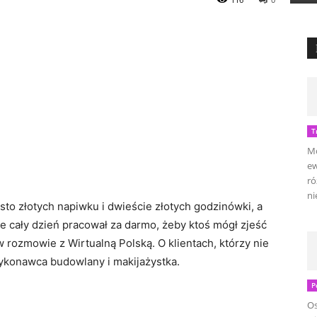
T
Mo
ew
ró
ni
 sto złotych napiwku i dwieście złotych godzinówki, a
 że cały dzień pracował za darmo, żeby ktoś mógł zjeść
rozmowie z Wirtualną Polską. O klientach, którzy nie
wykonawca budowlany i makijażystka.
P
Os