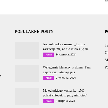
za
POPULARNE POSTY
P
Jest żołnierką i mamą. „Ludzie
T
zarzucają mi, że nie interesuję się...
U
14 czerwca, 2024
Trendy
M
P
Wylęgarnia kleszczy w domu. Tam
najczęściej składają jaja
a
9 kwietnia, 2024
Trendy
Ma egipskiego kochanka. „Mój
polski chłopak to przy nim cieć”
4 sierpnia, 2024
Trendy