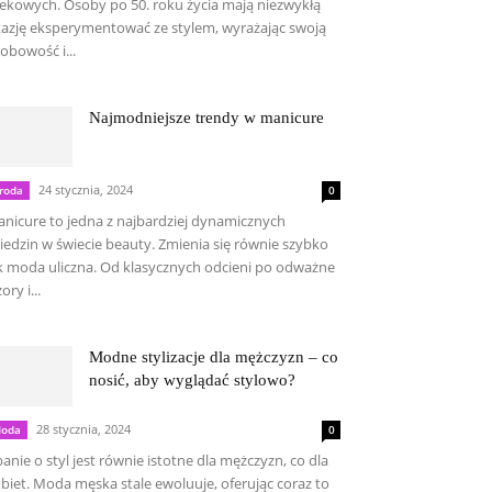
ekowych. Osoby po 50. roku życia mają niezwykłą
azję eksperymentować ze stylem, wyrażając swoją
obowość i...
Najmodniejsze trendy w manicure
24 stycznia, 2024
roda
0
nicure to jedna z najbardziej dynamicznych
iedzin w świecie beauty. Zmienia się równie szybko
k moda uliczna. Od klasycznych odcieni po odważne
ory i...
Modne stylizacje dla mężczyzn – co
nosić, aby wyglądać stylowo?
28 stycznia, 2024
oda
0
anie o styl jest równie istotne dla mężczyzn, co dla
biet. Moda męska stale ewoluuje, oferując coraz to