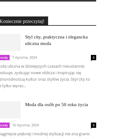
Koniecznie przeczytaj!
Styl city, praktyczna i elegancka
uliczna moda
7 stycznia, 2024
rendy
0
da uliczna w dzisiejszych czasach nieustannie
oluuje, zyskując nowe oblicza i inspirując się
żnorodnością kultur oraz stylów życia. Styl city to
e tylko wyraz...
Moda dla osób po 50 roku życia
16 stycznia, 2024
orady
0
iągnięcie pięknej i modnej stylizacji nie zna granic