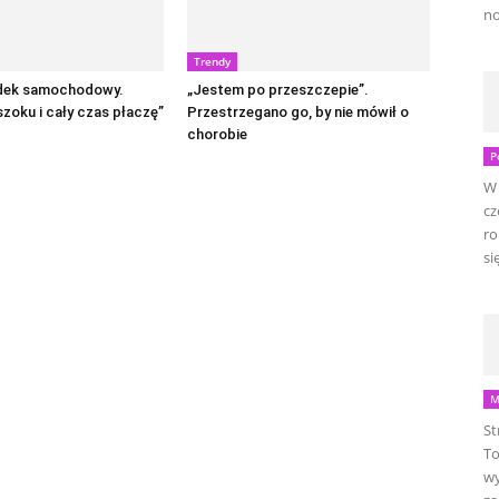
no
Trendy
dek samochodowy.
„Jestem po przeszczepie”.
zoku i cały czas płaczę”
Przestrzegano go, by nie mówił o
chorobie
P
W 
cz
ro
się
M
St
To
wy