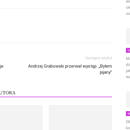
wi
ok
os
U
Ma
Następny artykuł
dz
je
Andrzej Grabowski przerwał występ. „Byłem
ja
pijany”
wz
AUTORA
M
Db
ko