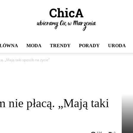
GŁÓWNA
MODA
TRENDY
PORADY
URODA
Chica
cą. „Mają taki sposób na życie”
m nie płacą. „Mają taki
116
0