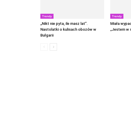
Trendy
Trendy
„Nikt nie pyta, ile masz lat”.
Miała wypa
Nastolatki o kulisach obozów w
„Jestem w s
Bułgarii