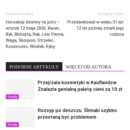
Poprzedni artykuł
Następny artykuł
Horoskop dzienny na jutro –
Przedawkował w wieku 31 lat.
wtorek 12 maja 2026. Baran,
12 lat później zmarli jego
Byk, Bliźnięta, Rak, Lew, Panna,
rodzice
Waga, Skorpion, Strzelec,
Koziorożec, Wodnik, Ryby
PODOBNE ARTYKUŁY
WIĘCEJ OD AUTORA
Przejrzała kosmetyki w Kauflandzie.
Znalazła genialną paletę cieni za 10 zł
Trendy
Rozsyp po deszczu. Ślimaki szybko
przestaną być problemem
Trendy