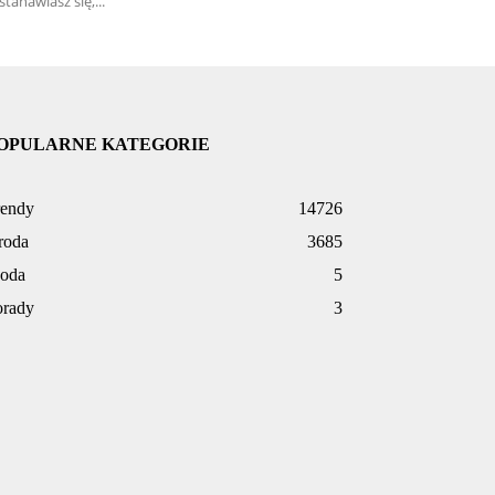
stanawiasz się,...
OPULARNE KATEGORIE
rendy
14726
roda
3685
oda
5
orady
3