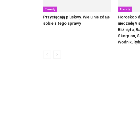
Trendy
Trendy
Przyciągają pluskwy. Wielu nie zdaje
Horoskop dz
sobie z tego sprawy
niedzielę 9 
Bliźnięta, R
Skorpion, S
Wodnik, Ry