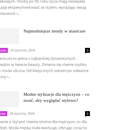
ekowych. Osoby po 50. roku życia mają niezwykłą
azję eksperymentować ze stylem, wyrażając swoją
obowość i...
Najmodniejsze trendy w manicure
24 stycznia, 2024
roda
0
nicure to jedna z najbardziej dynamicznych
iedzin w świecie beauty. Zmienia się równie szybko
k moda uliczna. Od klasycznych odcieni po odważne
ory i...
Modne stylizacje dla mężczyzn – co
nosić, aby wyglądać stylowo?
28 stycznia, 2024
oda
0
anie o styl jest równie istotne dla mężczyzn, co dla
biet. Moda męska stale ewoluuje, oferując coraz to