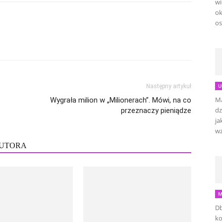
wi
ok
os
U
Następny artykuł
Ma
Wygrała milion w „Milionerach”. Mówi, na co
dz
przeznaczy pieniądze
ja
wz
AUTORA
M
Db
ko