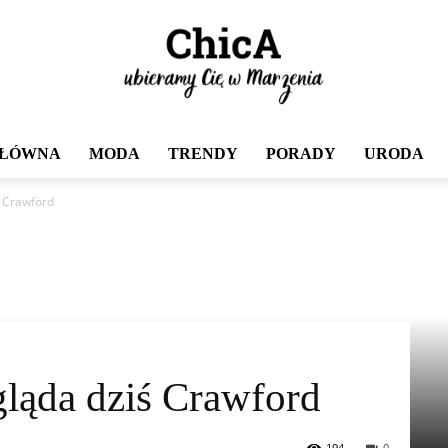
GŁÓWNA
MODA
TRENDY
PORADY
URODA
Chica
ś Crawford
gląda dziś Crawford
194
0