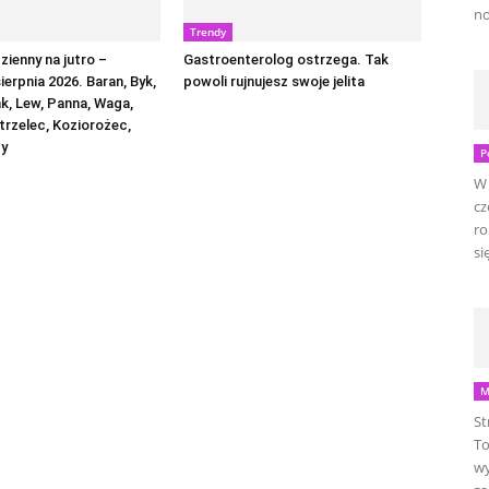
no
Trendy
ienny na jutro –
Gastroenterolog ostrzega. Tak
sierpnia 2026. Baran, Byk,
powoli rujnujesz swoje jelita
ak, Lew, Panna, Waga,
trzelec, Koziorożec,
by
P
W 
cz
ro
się
M
St
To
wy