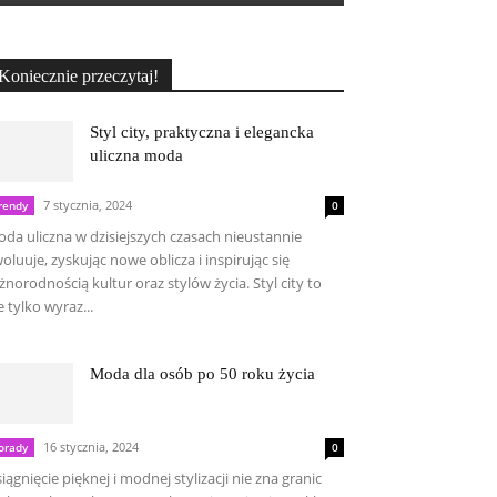
Koniecznie przeczytaj!
Styl city, praktyczna i elegancka
uliczna moda
7 stycznia, 2024
rendy
0
da uliczna w dzisiejszych czasach nieustannie
oluuje, zyskując nowe oblicza i inspirując się
żnorodnością kultur oraz stylów życia. Styl city to
e tylko wyraz...
Moda dla osób po 50 roku życia
16 stycznia, 2024
orady
0
iągnięcie pięknej i modnej stylizacji nie zna granic