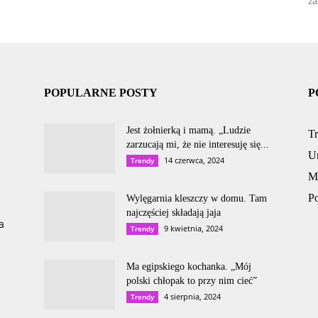
za
POPULARNE POSTY
P
Jest żołnierką i mamą. „Ludzie
T
zarzucają mi, że nie interesuję się...
U
14 czerwca, 2024
Trendy
M
P
Wylęgarnia kleszczy w domu. Tam
najczęściej składają jaja
a
9 kwietnia, 2024
Trendy
Ma egipskiego kochanka. „Mój
polski chłopak to przy nim cieć”
4 sierpnia, 2024
Trendy