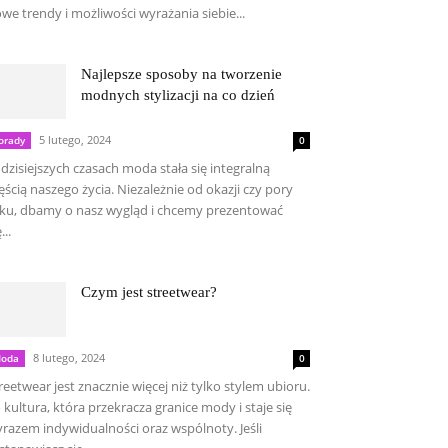
we trendy i możliwości wyrażania siebie...
Najlepsze sposoby na tworzenie
modnych stylizacji na co dzień
5 lutego, 2024
orady
0
dzisiejszych czasach moda stała się integralną
ęścią naszego życia. Niezależnie od okazji czy pory
ku, dbamy o nasz wygląd i chcemy prezentować
...
Czym jest streetwear?
8 lutego, 2024
oda
0
reetwear jest znacznie więcej niż tylko stylem ubioru.
 kultura, która przekracza granice mody i staje się
razem indywidualności oraz wspólnoty. Jeśli