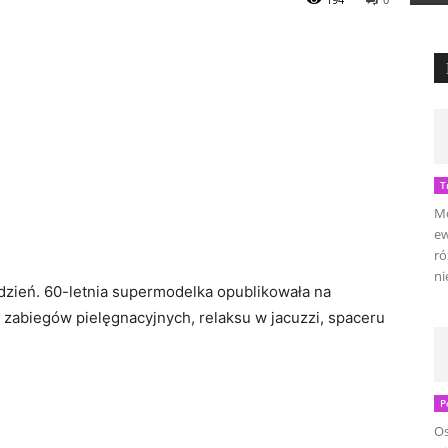
T
Mo
ew
ró
ni
dzień. 60-letnia supermodelka opublikowała na
j zabiegów pielęgnacyjnych, relaksu w jacuzzi, spaceru
P
Os