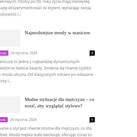
ekowych. Osoby po 50. roku życia mają niezwykłą
azję eksperymentować ze stylem, wyrażając swoją
obowość i...
Najmodniejsze trendy w manicure
24 stycznia, 2024
roda
0
nicure to jedna z najbardziej dynamicznych
iedzin w świecie beauty. Zmienia się równie szybko
k moda uliczna. Od klasycznych odcieni po odważne
ory i...
Modne stylizacje dla mężczyzn – co
nosić, aby wyglądać stylowo?
28 stycznia, 2024
oda
0
anie o styl jest równie istotne dla mężczyzn, co dla
biet. Moda męska stale ewoluuje, oferując coraz to