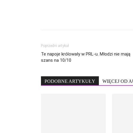
Poprzedni artykuł
Te napoje królowały w PRL-u. Młodzi nie mają
szans na 10/10
PODOBNE ARTYKUŁY
WIĘCEJ OD 