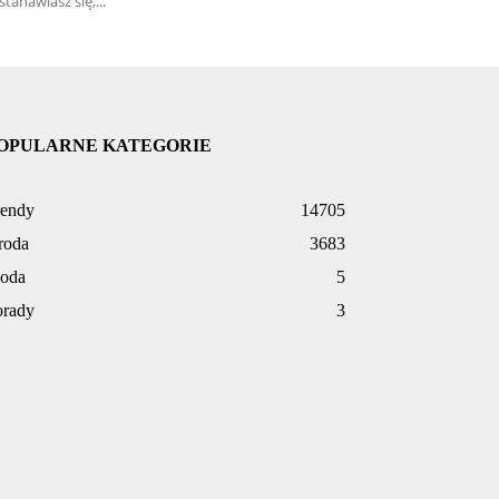
stanawiasz się,...
OPULARNE KATEGORIE
rendy
14705
roda
3683
oda
5
orady
3