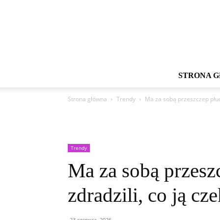
STRONA 
Strona główna
Trendy
Ma za sobą przeszczep płuc.
Trendy
Ma za sobą przesz
zdradzili, co ją cze
23 czerwca, 2026