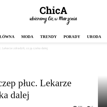
GŁÓWNA
MODA
TRENDY
PORADY
URODA
Chica
 Lekarze zdradzili, co ją czeka dalej
czep płuc. Lekarze
ka dalej
134
0