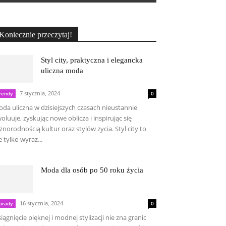
Koniecznie przeczytaj!
Styl city, praktyczna i elegancka
uliczna moda
7 stycznia, 2024
rendy
0
da uliczna w dzisiejszych czasach nieustannie
oluuje, zyskując nowe oblicza i inspirując się
żnorodnością kultur oraz stylów życia. Styl city to
e tylko wyraz...
Moda dla osób po 50 roku życia
16 stycznia, 2024
orady
0
iągnięcie pięknej i modnej stylizacji nie zna granic