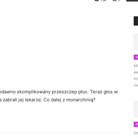
T
Mo
ew
ró
ni
iedawno skomplikowany przeszczep płuc. Teraz głos w
zabrali jej lekarze. Co dalej z monarchinią?
P
Os