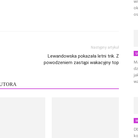
wi
ok
os
Następny artykuł
U
Lewandowska pokazała letni trik. Z
Ma
powodzeniem zastąpi wakacyjny top
dz
ja
wz
AUTORA
M
Db
ko