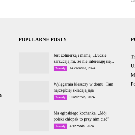
za
POPULARNE POSTY
P
Jest żołnierką i mamą. „Ludzie
T
zarzucają mi, że nie interesuję się...
U
14 czerwca, 2024
Trendy
M
P
Wylęgarnia kleszczy w domu. Tam
najczęściej składają jaja
a
9 kwietnia, 2024
Trendy
Ma egipskiego kochanka. „Mój
polski chłopak to przy nim cieć”
4 sierpnia, 2024
Trendy