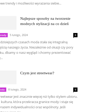
we trendy i możliwości wyrażania siebie...
Najlepsze sposoby na tworzenie
modnych stylizacji na co dzień
5 lutego, 2024
orady
0
dzisiejszych czasach moda stała się integralną
ęścią naszego życia. Niezależnie od okazji czy pory
ku, dbamy o nasz wygląd i chcemy prezentować
...
Czym jest streetwear?
8 lutego, 2024
oda
0
reetwear jest znacznie więcej niż tylko stylem ubioru.
 kultura, która przekracza granice mody i staje się
razem indywidualności oraz wspólnoty. Jeśli