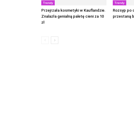
Trendy
Trendy
Przejrzała kosmetyki w Kauflandzie.
Rozsyp po d
Znalazła genialną paletę cieni za 10
przestaną 
zł