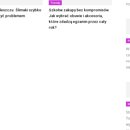
Trendy
no
eszczu. Ślimaki szybko
Szkolne zakupy bez kompromisów.
być problemem
Jak wybrać obuwie i akcesoria,
które zdadzą egzamin przez cały
rok?
P
W 
cz
ro
się
M
St
To
wy