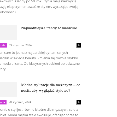
ekowych. Osoby po 50. roku życia mają niezwykłą
azję eksperymentować ze stylem, wyrażając swoją
obowość i...
Najmodniejsze trendy w manicure
24 stycznia, 2024
roda
0
nicure to jedna z najbardziej dynamicznych
iedzin w świecie beauty. Zmienia się równie szybko
k moda uliczna. Od klasycznych odcieni po odważne
ory i...
Modne stylizacje dla mężczyzn – co
nosić, aby wyglądać stylowo?
28 stycznia, 2024
oda
0
anie o styl jest równie istotne dla mężczyzn, co dla
biet. Moda męska stale ewoluuje, oferując coraz to