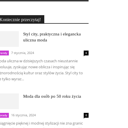
Koniecznie przeczytaj!
Styl city, praktyczna i elegancka
uliczna moda
7 stycznia, 2024
rendy
0
da uliczna w dzisiejszych czasach nieustannie
oluuje, zyskując nowe oblicza i inspirując się
żnorodnością kultur oraz stylów życia. Styl city to
e tylko wyraz...
Moda dla osób po 50 roku życia
16 stycznia, 2024
orady
0
iągnięcie pięknej i modnej stylizacji nie zna granic