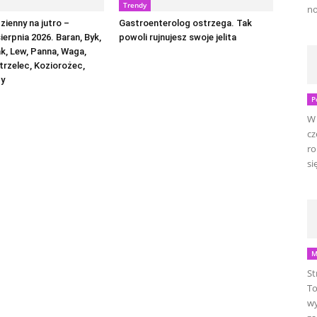
Trendy
no
ienny na jutro –
Gastroenterolog ostrzega. Tak
sierpnia 2026. Baran, Byk,
powoli rujnujesz swoje jelita
ak, Lew, Panna, Waga,
trzelec, Koziorożec,
by
P
W 
cz
ro
się
M
St
To
wy