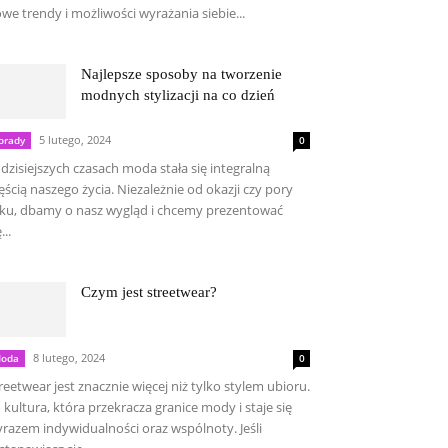
we trendy i możliwości wyrażania siebie...
Najlepsze sposoby na tworzenie
modnych stylizacji na co dzień
5 lutego, 2024
orady
0
dzisiejszych czasach moda stała się integralną
ęścią naszego życia. Niezależnie od okazji czy pory
ku, dbamy o nasz wygląd i chcemy prezentować
...
Czym jest streetwear?
8 lutego, 2024
oda
0
reetwear jest znacznie więcej niż tylko stylem ubioru.
 kultura, która przekracza granice mody i staje się
razem indywidualności oraz wspólnoty. Jeśli