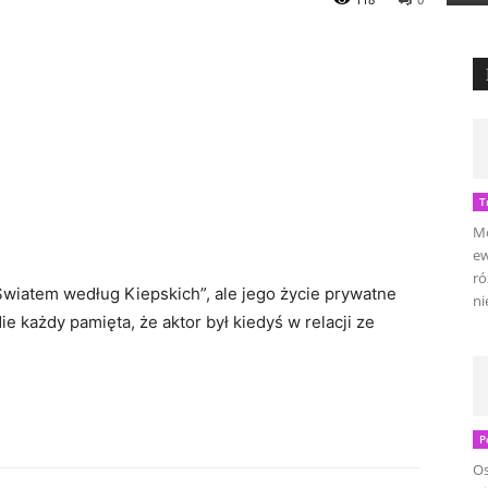
T
Mo
ew
ró
„Światem według Kiepskich”, ale jego życie prywatne
ni
 każdy pamięta, że aktor był kiedyś w relacji ze
P
Os