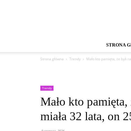
STRONA 
Strona główna
Trendy
Mało kto pamięta, że byli r
Trendy
Mało kto pamięta, 
miała 32 lata, on 2
9 czerwca, 2026