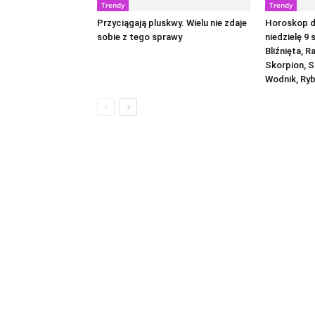
Trendy
Trendy
Przyciągają pluskwy. Wielu nie zdaje
Horoskop dz
sobie z tego sprawy
niedzielę 9 
Bliźnięta, R
Skorpion, S
Wodnik, Ry