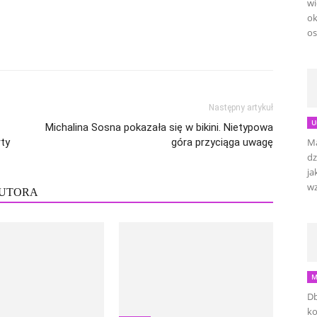
wi
ok
os
Następny artykuł
U
Michalina Sosna pokazała się w bikini. Nietypowa
rty
góra przyciąga uwagę
Ma
dz
ja
wz
AUTORA
M
Db
ko