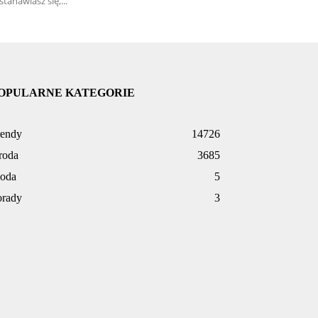
stanawiasz się,...
OPULARNE KATEGORIE
rendy
14726
roda
3685
oda
5
orady
3