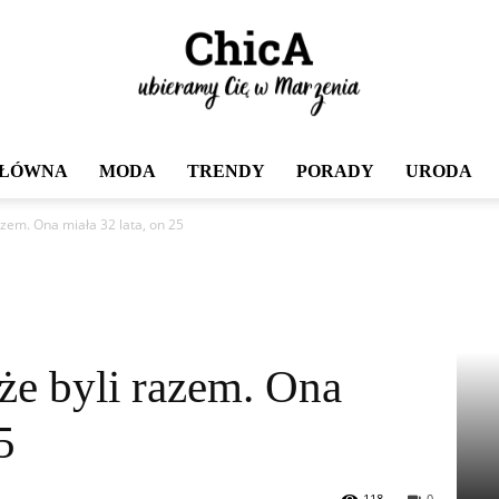
GŁÓWNA
MODA
TRENDY
PORADY
URODA
Chica
azem. Ona miała 32 lata, on 25
że byli razem. Ona
5
118
0