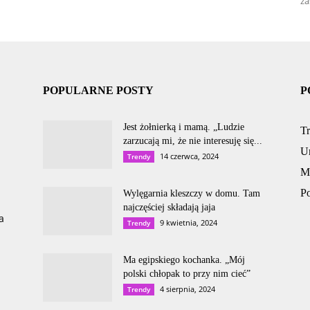
za
POPULARNE POSTY
P
Jest żołnierką i mamą. „Ludzie
T
zarzucają mi, że nie interesuję się...
U
14 czerwca, 2024
Trendy
M
P
Wylęgarnia kleszczy w domu. Tam
najczęściej składają jaja
a
9 kwietnia, 2024
Trendy
Ma egipskiego kochanka. „Mój
polski chłopak to przy nim cieć”
4 sierpnia, 2024
Trendy