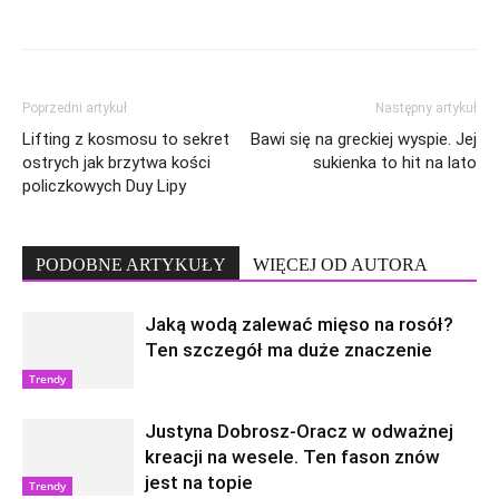
Poprzedni artykuł
Następny artykuł
Lifting z kosmosu to sekret
Bawi się na greckiej wyspie. Jej
ostrych jak brzytwa kości
sukienka to hit na lato
policzkowych Duy Lipy
PODOBNE ARTYKUŁY
WIĘCEJ OD AUTORA
Jaką wodą zalewać mięso na rosół?
Ten szczegół ma duże znaczenie
Trendy
Justyna Dobrosz-Oracz w odważnej
kreacji na wesele. Ten fason znów
jest na topie
Trendy