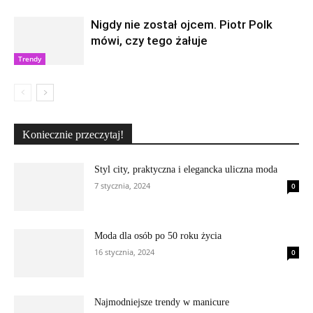
Nigdy nie został ojcem. Piotr Polk
mówi, czy tego żałuje
Trendy
Koniecznie przeczytaj!
Styl city, praktyczna i elegancka uliczna moda
7 stycznia, 2024
0
Moda dla osób po 50 roku życia
16 stycznia, 2024
0
Najmodniejsze trendy w manicure