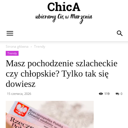
Chica
Strona główna
Trendy
Trendy
Masz pochodzenie szlacheckie
czy chłopskie? Tylko tak się
dowiesz
15 czerwca, 2026
119
0