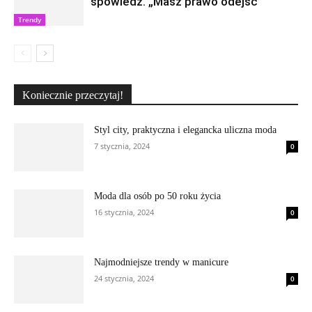
spowiedź. „Masz prawo odejść”
Trendy
Koniecznie przeczytaj!
Styl city, praktyczna i elegancka uliczna moda
7 stycznia, 2024
0
Moda dla osób po 50 roku życia
16 stycznia, 2024
0
Najmodniejsze trendy w manicure
24 stycznia, 2024
0