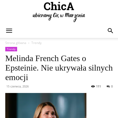
Chica
Strona główna
Trendy
Trendy
Melinda French Gates o
Epsteinie. Nie ukrywała silnych
emocji
15 czerwca, 2026
111
0