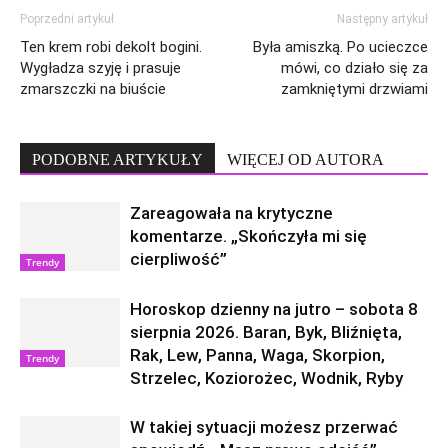
Poprzedni artykuł
Następny artykuł
Ten krem robi dekolt bogini.
Była amiszką. Po ucieczce
Wygładza szyję i prasuje
mówi, co działo się za
zmarszczki na biuście
zamkniętymi drzwiami
PODOBNE ARTYKUŁY
WIĘCEJ OD AUTORA
Zareagowała na krytyczne
komentarze. „Skończyła mi się
cierpliwość”
Trendy
Horoskop dzienny na jutro – sobota 8
sierpnia 2026. Baran, Byk, Bliźnięta,
Rak, Lew, Panna, Waga, Skorpion,
Trendy
Strzelec, Koziorożec, Wodnik, Ryby
W takiej sytuacji możesz przerwać