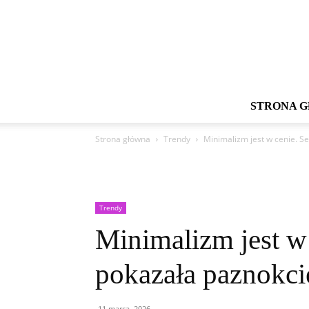
STRONA 
Strona główna
Trendy
Minimalizm jest w cenie. 
Trendy
Minimalizm jest w
pokazała paznokci
11 marca, 2026