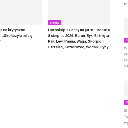
no
Trendy
a na krytyczne
Horoskop dzienny na jutro – sobota
 „Skończyła mi się
8 sierpnia 2026. Baran, Byk, Bliźnięta,
P
”
Rak, Lew, Panna, Waga, Skorpion,
Strzelec, Koziorożec, Wodnik, Ryby
W 
cz
ro
się
M
St
To
wy