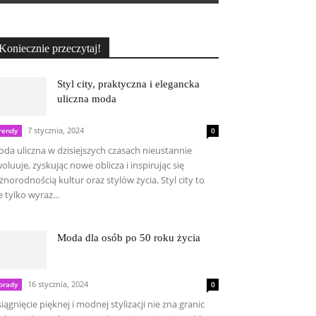
Koniecznie przeczytaj!
Styl city, praktyczna i elegancka
uliczna moda
7 stycznia, 2024
rendy
0
da uliczna w dzisiejszych czasach nieustannie
oluuje, zyskując nowe oblicza i inspirując się
żnorodnością kultur oraz stylów życia. Styl city to
e tylko wyraz...
Moda dla osób po 50 roku życia
16 stycznia, 2024
orady
0
iągnięcie pięknej i modnej stylizacji nie zna granic