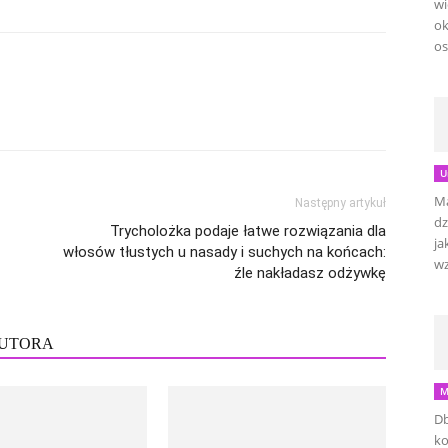
wi
ok
os
U
Ma
Następny artykuł
dz
Trycholożka podaje łatwe rozwiązania dla
ja
włosów tłustych u nasady i suchych na końcach:
wz
źle nakładasz odżywkę
AUTORA
M
Db
ko