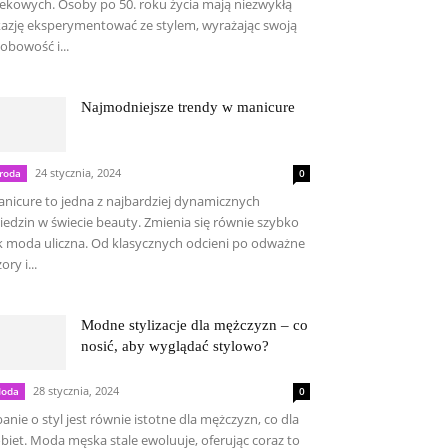
ekowych. Osoby po 50. roku życia mają niezwykłą
azję eksperymentować ze stylem, wyrażając swoją
obowość i...
Najmodniejsze trendy w manicure
24 stycznia, 2024
roda
0
nicure to jedna z najbardziej dynamicznych
iedzin w świecie beauty. Zmienia się równie szybko
k moda uliczna. Od klasycznych odcieni po odważne
ory i...
Modne stylizacje dla mężczyzn – co
nosić, aby wyglądać stylowo?
28 stycznia, 2024
oda
0
anie o styl jest równie istotne dla mężczyzn, co dla
biet. Moda męska stale ewoluuje, oferując coraz to