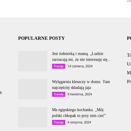
za
POPULARNE POSTY
P
Jest żołnierką i mamą. „Ludzie
T
zarzucają mi, że nie interesuję się...
U
14 czerwca, 2024
Trendy
M
P
Wylęgarnia kleszczy w domu. Tam
najczęściej składają jaja
a
9 kwietnia, 2024
Trendy
Ma egipskiego kochanka. „Mój
polski chłopak to przy nim cieć”
4 sierpnia, 2024
Trendy