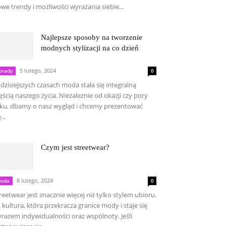
we trendy i możliwości wyrażania siebie...
Najlepsze sposoby na tworzenie
modnych stylizacji na co dzień
5 lutego, 2024
orady
0
dzisiejszych czasach moda stała się integralną
ęścią naszego życia. Niezależnie od okazji czy pory
ku, dbamy o nasz wygląd i chcemy prezentować
...
Czym jest streetwear?
8 lutego, 2024
oda
0
reetwear jest znacznie więcej niż tylko stylem ubioru.
 kultura, która przekracza granice mody i staje się
razem indywidualności oraz wspólnoty. Jeśli