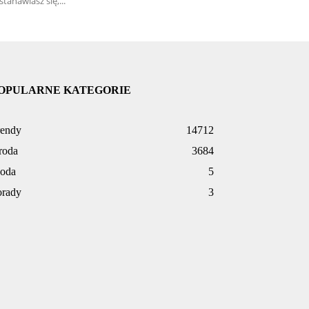
stanawiasz się,...
OPULARNE KATEGORIE
rendy
14712
roda
3684
oda
5
orady
3