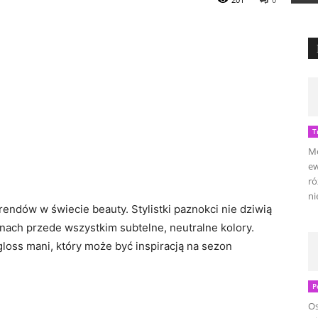
T
Mo
ew
ró
ni
rendów w świecie beauty. Stylistki paznokci nie dziwią
onach przede wszystkim subtelne, neutralne kolory.
gloss mani, który może być inspiracją na sezon
P
Os