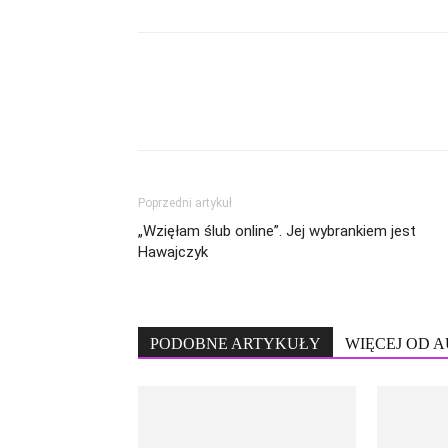
Poprzedni artykuł
„Wzięłam ślub online”. Jej wybrankiem jest
Hawajczyk
PODOBNE ARTYKUŁY
WIĘCEJ OD 