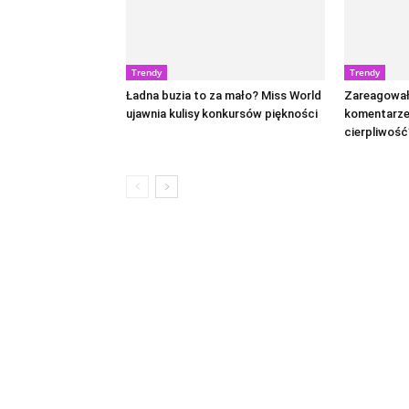
Trendy
Trendy
Ładna buzia to za mało? Miss World
Zareagował
ujawnia kulisy konkursów piękności
komentarze.
cierpliwość