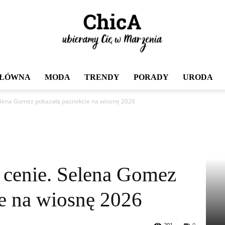
GŁÓWNA
MODA
TRENDY
PORADY
URODA
Chica
Selena Gomez pokazała paznokcie na wiosnę 2026
 cenie. Selena Gomez
e na wiosnę 2026
201
0