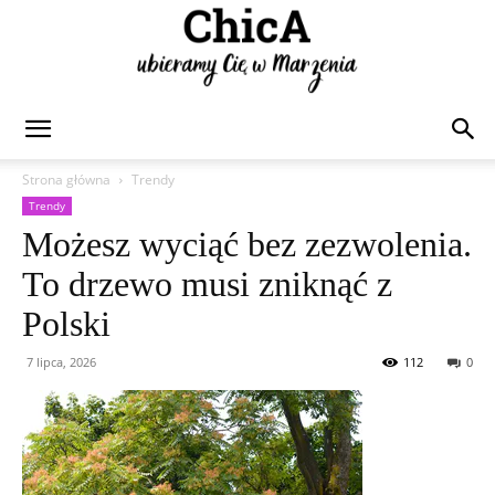
Chica
Strona główna
Trendy
Trendy
Możesz wyciąć bez zezwolenia.
To drzewo musi zniknąć z
Polski
7 lipca, 2026
112
0